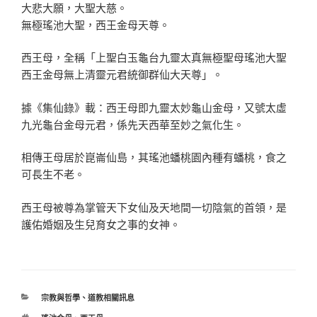
大悲大願，大聖大慈。
無極瑤池大聖，西王金母天尊。
西王母，全稱「上聖白玉龜台九靈太真無極聖母瑤池大聖
西王金母無上清靈元君統御群仙大天尊」。
據《集仙錄》載：西王母即九靈太妙龜山金母，又號太虛
九光龜台金母元君，係先天西華至妙之氣化生。
相傳王母居於崑崙仙島，其瑤池蟠桃園內種有蟠桃，食之
可長生不老。
西王母被尊為掌管天下女仙及天地間一切陰氣的首領，是
護佑婚姻及生兒育女之事的女神。
分
宗教與哲學
、
道教相關訊息
類