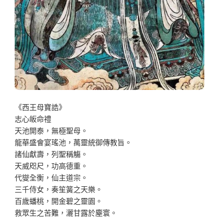
《西王母寶誥》
志心皈命禮
天池開泰，無極聖母。
龍華盛會宴瑤池，萬靈統御傳教旨。
諸仙獻壽，列聖稱觴。
天威咫尺，功高德重。
代燮全衡，仙主道宗。
三千侍女，奏笙簧之天樂。
百歲蟠桃，開金碧之靈園。
救眾生之苦難，灑甘露於塵寰。