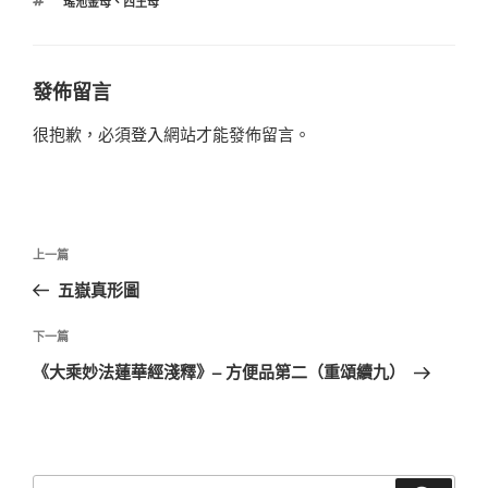
標
瑤池金母
、
西王母
籤
發佈留言
很抱歉，必須
登入
網站才能發佈留言。
文
上
上一篇
章
一
五嶽真形圖
導
篇
覽
文
下
下一篇
章
一
《大乘妙法蓮華經淺釋》– 方便品第二（重頌續九）
篇
文
章
搜