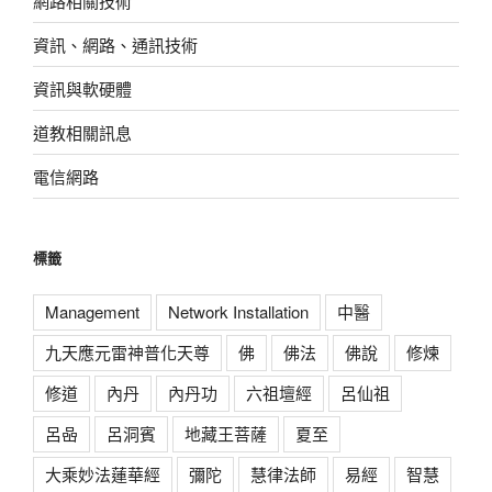
網路相關技術
資訊、網路、通訊技術
資訊與軟硬體
道教相關訊息
電信網路
標籤
Management
Network Installation
中醫
九天應元雷神普化天尊
佛
佛法
佛說
修煉
修道
內丹
內丹功
六祖壇經
呂仙祖
呂喦
呂洞賓
地藏王菩薩
夏至
大乘妙法蓮華經
彌陀
慧律法師
易經
智慧