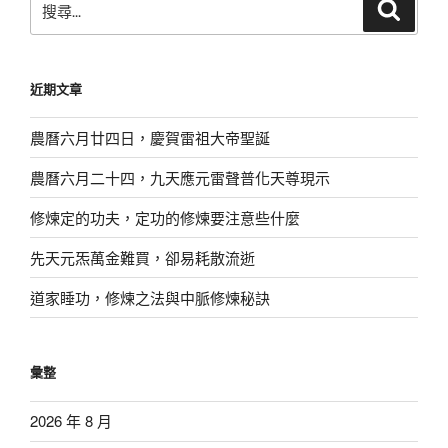
搜
尋
尋
關
鍵
近期文章
字:
農曆六月廿四日，慶賀雷祖大帝聖誕
農曆六月二十四，九天應元雷聲普化天尊現示
修煉定的功夫，定功的修煉要注意些什麼
先天元炁萬金難買，卻易耗散流逝
道家睡功，修煉之法與中脈修煉秘訣
彙整
2026 年 8 月