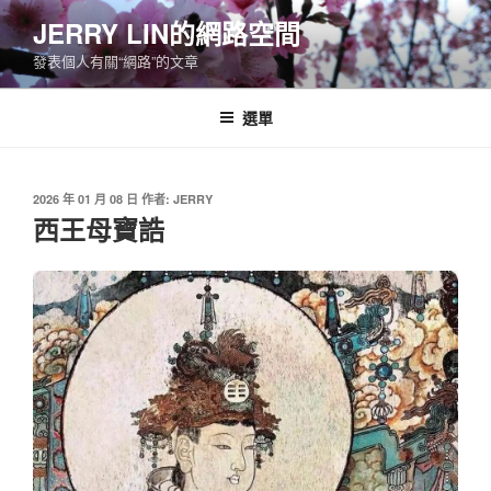
跳
JERRY LIN的網路空間
至
發表個人有關“網路”的文章
主
要
內
選單
容
發
2026 年 01 月 08 日
作者:
JERRY
佈
西王母寶誥
於