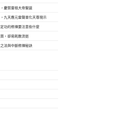
日，慶賀雷祖大帝聖誕
四，九天應元雷聲普化天尊現示
，定功的修煉要注意些什麼
難買，卻易耗散流逝
煉之法與中脈修煉秘訣