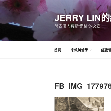
跳
至
JERRY LI
主
要
發表個人有關“網路”的文章
內
容
首頁
宗教與哲學
經營
FB_IMG_17797