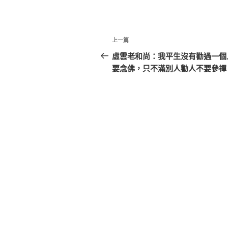
文
上
上一篇
章
一
虛雲老和尚：我平生沒有勸過一個
篇
要念佛，只不滿別人勸人不要參禪
導
文
覽
章