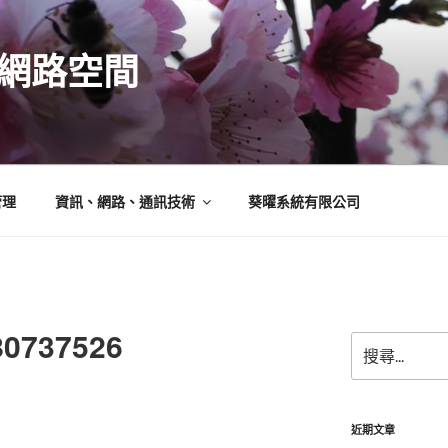
N的網路空間
管理
資訊、網路、通訊技術
葵曜系統有限公司
80737526
搜
尋
關
鍵
字:
近期文章