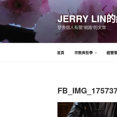
跳
至
JERRY LI
主
要
發表個人有關“網路”的文章
內
容
首頁
宗教與哲學
經營
FB_IMG_17573