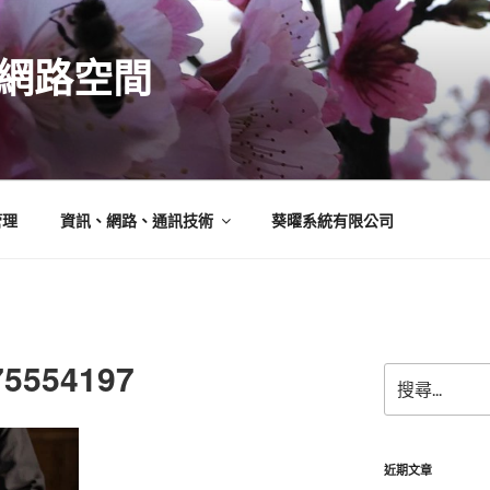
N的網路空間
管理
資訊、網路、通訊技術
葵曜系統有限公司
75554197
搜
尋
關
鍵
字:
近期文章