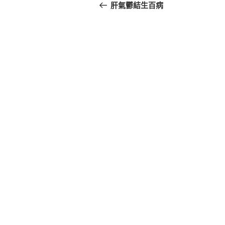
章
一
肝氣鬱結生百病
篇
導
文
覽
章