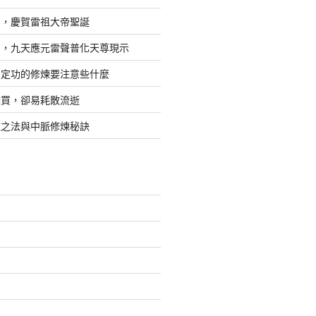
日，慶賀雷祖大帝聖誕
四，九天應元雷聲普化天尊現示
，定功的修煉要注意些什麼
難買，卻易耗散流逝
煉之法與中脈修煉秘訣