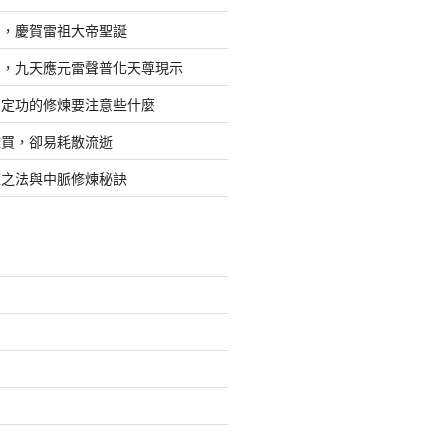
日，慶賀雷祖大帝聖誕
四，九天應元雷聲普化天尊現示
，定功的修煉要注意些什麼
難買，卻易耗散流逝
煉之法與中脈修煉秘訣