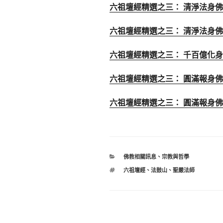
六祖壇經精選之三： 清淨法身佛之(
六祖壇經精選之三： 清淨法身佛之(三
六祖壇經精選之三： 千百億化身佛 
六祖壇經精選之三： 圓滿報身佛之(一
六祖壇經精選之三： 圓滿報身佛之(二
分
佛教相關訊息
、
宗教與哲學
類
標
六祖壇經
、
法鼓山
、
聖嚴法師
籤