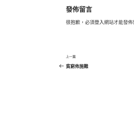
發佈留言
很抱歉，必須
登入
網站才能發佈
文
上
上一篇
章
一
貧窮佈施難
篇
導
文
覽
章