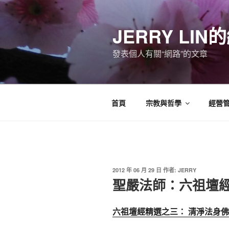
跳
至
JERRY LI
主
要
發表個人有關“網路”的文章
內
容
首頁
宗教與哲學
經營
發
2012 年 06 月 29 日
作者:
JERRY
佈
聖嚴法師：六祖壇經精選
於
六祖壇經精選之三： 清淨法身佛之(