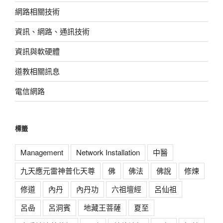
網路相關技術
資訊、網路、通訊技術
資訊與軟硬體
道教相關訊息
電信網路
標籤
Management
Network Installation
中醫
九天應元雷神普化天尊
佛
佛法
佛說
修煉
修道
內丹
內丹功
六祖壇經
呂仙祖
呂喦
呂洞賓
地藏王菩薩
夏至