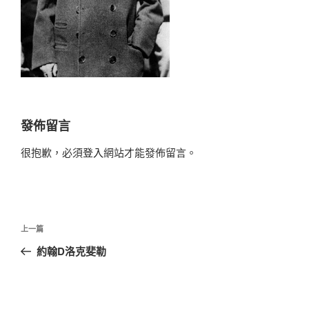
發佈留言
很抱歉，必須
登入
網站才能發佈留言。
文
上
上一篇
章
一
約翰D洛克斐勒
導
篇
覽
文
章