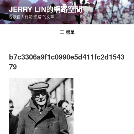
跳
JERRY LIN的網路空間
至
發表個人有關“網路”的文章
主
要
內
選單
容
b7c3306a9f1c0990e5d411fc2d1543
79