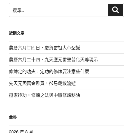
搜
搜
尋
尋
關
鍵
近期文章
字:
農曆六月廿四日，慶賀雷祖大帝聖誕
農曆六月二十四，九天應元雷聲普化天尊現示
修煉定的功夫，定功的修煉要注意些什麼
先天元炁萬金難買，卻易耗散流逝
道家睡功，修煉之法與中脈修煉秘訣
彙整
2026 年 8 月