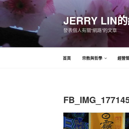
跳
至
JERRY LI
主
要
發表個人有關“網路”的文章
內
容
首頁
宗教與哲學
經營
FB_IMG_17714