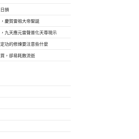
道日損
日，慶賀雷祖大帝聖誕
四，九天應元雷聲普化天尊現示
，定功的修煉要注意些什麼
難買，卻易耗散流逝