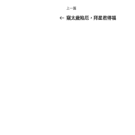
文
上
上一篇
章
一
窺太歲陷厄，拜星君得福
篇
導
文
覽
章