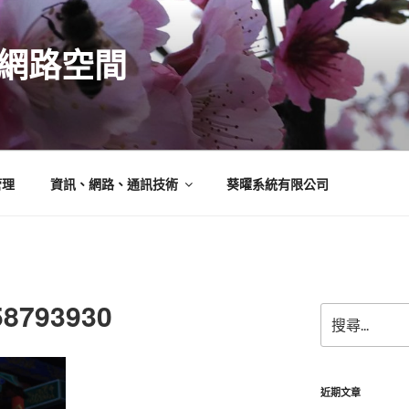
N的網路空間
管理
資訊、網路、通訊技術
葵曜系統有限公司
58793930
搜
尋
關
鍵
字:
近期文章