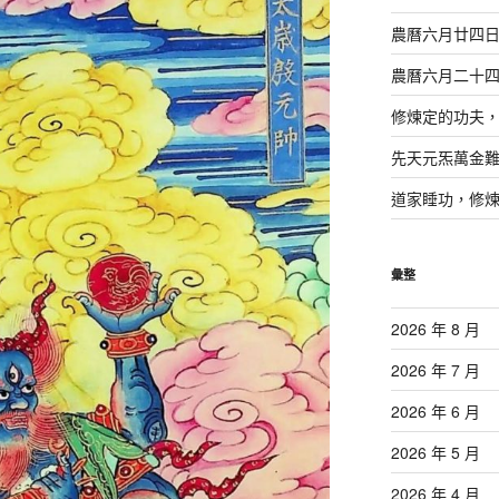
農曆六月廿四
農曆六月二十
修煉定的功夫
先天元炁萬金
道家睡功，修
彙整
2026 年 8 月
2026 年 7 月
2026 年 6 月
2026 年 5 月
2026 年 4 月