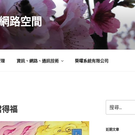
N的網路空間
管理
資訊、網路、通訊技術
葵曜系統有限公司
搜
君得福
尋
關
鍵
字:
近期文章