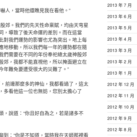
2013 年 7 月
好嚇人，當時他還瞧見我在看他。”
2013 年 6 月
神殷郊。我們的先天性命稟賦，均由天穹星
2013 年 5 月
同，導致了後天命運的差別。而在這當
2013 年 4 月
此對我們運勢的影響也尤為突出。地上每
應地移動，所以我們每一年的運勢都在隨
2013 年 3 月
我們需要在不同的年份奉祀總太歲神殷郊
殷郊，我都不能直視他，所以掩面避立在
2013 年 2 月
今年難免要遭受很大的災難了。”
2013 年 1 月
啊，前邊那麼多的神仙，我都看過了，這太
2012 年 12 月
，多看他這一位也無妨，您別太擔心了
2012 年 11 月
2012 年 10 月
頭，說道：“你且好自為之，若是諸多不
2012 年 9 月
2012 年 8 月
聊到：“你是不知道，當時我在天師那裡看