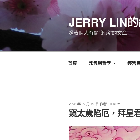
跳
至
JERRY LI
主
要
發表個人有關“網路”的文章
內
容
首頁
宗教與哲學
經營
發
2026 年 02 月 19 日
作者:
JERRY
佈
窺太歲陷厄，拜星
於