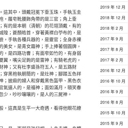
2019 年 12 月
。這其中，頭戴冠冕下垂玉珠，手執玉圭
2018 年 12 月
袍，履皂靴腰飾角帶的是三官；角上垂
；有的是本朝（清朝）的花翎頂戴，有的
2018 年 2 月
城隍；蒼顏皓首，穿著黃襟白苧布的，是
2017 年 9 月
臉，手執各種兵器的，是靈官；全身赤裸
的美女，是青女霜神；手上捧著個圓牌，
2017 年 8 月
的，是四路功曹；有面窄如竹的，有身弱
雙翼，嘴尖足鉤的是雷神；有騎老虎的，
2017 年 2 月
財神；又有杜李盛孫符五人，是五路財
2016 年 12 月
；穿黑袍執朝簡的，是灶神；腳踏五色祥
神；披麻的婦人和穿戴黑色盔甲、黑色衣
2016 年 10 月
官氣逼人的，是福神；面如滿月，頤笑春
2016 年 9 月
忽少，吵吵嚷嚷的，是人的三屍神。
2016 年 8 月
般，這真是生平一大奇遇，看得他眼花繚
2015 年 10 月
2015 年 9 月