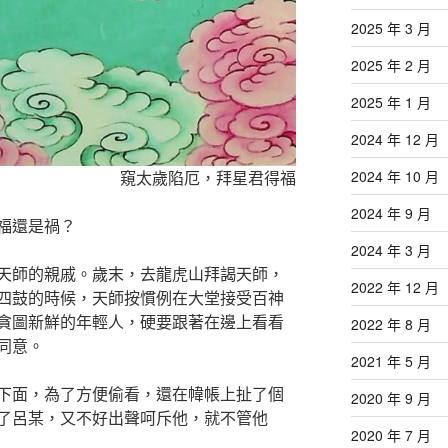
2025 年 3 月
2025 年 2 月
2025 年 1 月
2024 年 12 月
窺太歲陷厄，拜星君得福
2024 年 10 月
2024 年 9 月
福還是禍？
2024 年 3 月
天師的親戚。歲末，去龍虎山拜謁天師，
2022 年 12 月
四鼓的時候，天師按慣例在大堂接受百神
貪圖新鮮的年輕人，硬要跟著在邊上看看
2022 年 8 月
同意。
2021 年 5 月
下面，為了方便偷看，還在幃帳上扯了個
2020 年 9 月
了呂某，又不好出聲呵斥他，就不管他
2020 年 7 月