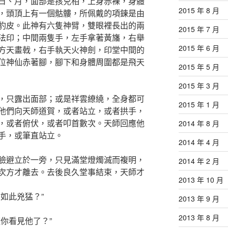
日、月，面部是孩兒相，上身赤裸，身體
2015 年 8 月
，頭頂上有一個骷髏，所佩戴的項鍊是由
豹皮。此神有六隻神臂，雙眼裡長出的兩
2015 年 7 月
法印；中間兩隻手，左手拿著黃旛，右舉
2015 年 6 月
方天畫戟，右手執天火神劍，印堂中間的
位神仙赤著腳，腳下和身體周圍都是飛天
2015 年 5 月
2015 年 3 月
，只露出面部；或是祥雲繚繞，全身都可
2015 年 1 月
他們向天師道賀，或者站立，或者拱手，
，或者俯伏，或者叩首數次。天師回應他
2014 年 8 月
手，或筆直站立。
2014 年 4 月
臉避立於一旁，只見滿堂燈燭滅而複明，
2014 年 2 月
次方才離去。去後良久堂事結束，天師才
2013 年 10 月
如此兇猛？”
2013 年 9 月
2013 年 8 月
你看見他了？”