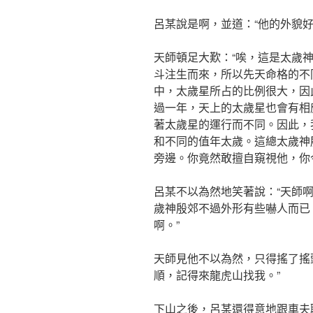
呂某說是啊，並道：“他的外貌
天師頓足大歎：“唉，這是太歲
斗注生而來，所以先天命格的不
中，太歲星所占的比例很大，因
過一年，天上的太歲星也會有相
著太歲星的運行而不同。因此，
和不同的值年太歲。這總太歲神
旁邊。你竟然敢擅自窺視他，你
呂某不以為然地笑著說：“天師
歲神殷郊不過外形有些嚇人而已
啊。”
天師見他不以為然，只得搖了搖
順，記得來龍虎山找我。”
下山之後，呂某還得意地跟車夫