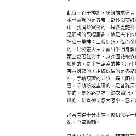
此時，百千神將，紛紛前來道賀
乘坐輦駕的是五帝；戴紗帽穿紅
巾，腰間懸寶劍的，是各處龍神
是明朝的冠帽服飾，這是天下的
社公土地神；三眼紅須，綠面金
的，是熒惑火星；露出半個身體
頭上戴著紅方巾，身穿團花袍衣
如柳的，是主管瘟疫的神；肋生
有乘虯龍的，相貌威猛的是各路
神；手執葫蘆的五位，是五顯神
雲，手執笏或圭瓚的，是各路河
帽的，是各路煞神；繡衣錦冠，
風的，是喜神；忽大忽小，忽老
呂某看得十分出神，似幻似夢一
亂，心驚膽顫。