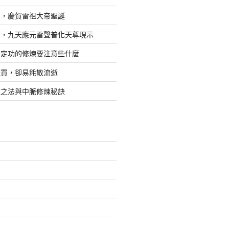
日，慶賀雷祖大帝聖誕
四，九天應元雷聲普化天尊現示
，定功的修煉要注意些什麼
難買，卻易耗散流逝
煉之法與中脈修煉秘訣