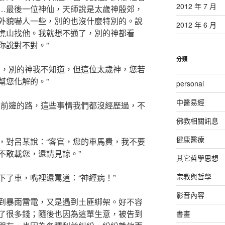
2012 年 7 月
…最後一位神仙，天師說是太歲神殷郊，
外貌嚇人一些，別的也沒什麼特別的。說
2012 年 6 月
虎山找他。我就想不通了，別的神都看
你說對不對。”
分類
官，別的神我不知道，但這位太歲神，您若
幫您化解的。”
personal
中醫易經
看前邊的路，這些事情我們都沒經歷過，不
佛教相關訊息
健康醫療
，對呂某說：“客官，您的車馬費，我不要
不敢載您，還請見諒。”
其它哲學思想
宗教與哲學
下了車，嘴裡還罵道：“神經病！”
影音內容
到暴雨雷電，又是遇到土匪綁架。好不容
了很多錢；隨後也因為這單生意，被告到
書畫