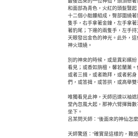
最後出來的一位神仙，頭頂懸著
和面部為青色，火紅的頭髮豎起
十二個小骷髏組成，臀部圍繞著
隻手，右手拿著金鐘，左手拿著
著豹尾；下邊的兩隻手，左手持
天眼發出金色的神光。此外，這
神火環繞。
別的神來的時候，或是異彩繽紛
看見；或香如旃檀，馨若蘭薰。
或者三揖，或者跪拜，或者躬身
們，或答揖，或答拱，或高舉雙
唯獨看見此神，天師迅速以袖遮
堂內忽風大起，那神六臂揮舞數
坐下。
呂某問天師：“後面來的神仙怎麼
天師驚道：“確實是這樣的，難道