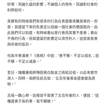
好壞，而論久遠的影響；不論個人的得失，而論對社會的
利弊如何。
其實有的時候我們有很多的行為在表面看來雖是善的，但
是，其遺留下來的危害足以扭曲一個社會的價值取向，由
此我們可以知道，有時候看似是行善而其實不是善；看似
不善的行為，但其遺留的影響足以濟世利人，這就是是善
與非善的區別。
何為半善滿善？《易經》中說：“善不積，不足以成名；惡
不積，不足以滅身。”
昔日，鐘離權祖師傳授黃白點金之術給呂祖，以此來救世
濟人。同時，祖師告訴呂祖：“五百年後黃金還會變為原
物。”
呂祖一聽心想，這樣豈不是害了五百年後的人，便說：“這
種遺害子孫的事，我不願做！”