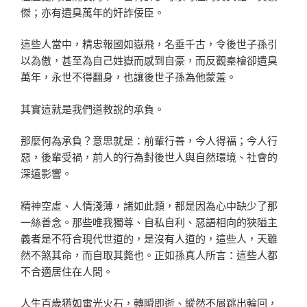
傑；亦有遺臭萬年的奸詐佞臣。
這些人當中，精忠報國如嶽飛，名垂千古，令後世子孫引
以為傲，甚至為自己姓嶽而感到自豪，而反觀秦檜卻遺臭
萬年，永世不得翻身，也讓後世子孫為他蒙羞。
其實這就是我們道教說的承負。
那麼何為承負？意思就是：前輩行善，今人得福；今人行
惡，後輩受禍，前人的行為對後世人與自然環境、社會的
深遠影響。
精神空虛、人情淺薄，諸如此類，都是因為心中缺少了那
一絲善念。那些唯我獨尊、自私自利、惡語相向的狹隘主
義者是不符合現代世道的，是沒有人道的，這些人，天雖
然不煞其命，而自取其斃也。正如孫真人所言：這些人都
不合適居住在人間。
人生百歲猶如電光火石，轉瞬即逝、縱然不屑跳出輪回，