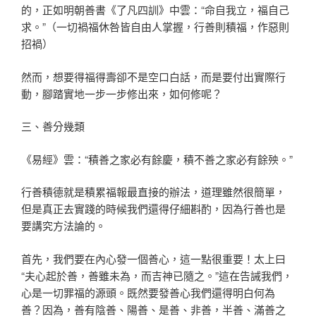
的，正如明朝善書《了凡四訓》中雲：“命自我立，福自己
求。”（一切禍福休咎皆自由人掌握，行善則積福，作惡則
招禍）
然而，想要得福得壽卻不是空口白話，而是要付出實際行
動，腳踏實地一步一步修出來，如何修呢？
三、善分幾類
《易經》雲：“積善之家必有餘慶，積不善之家必有餘殃。”
行善積德就是積累福報最直接的辦法，道理雖然很簡單，
但是真正去實踐的時候我們還得仔細斟酌，因為行善也是
要講究方法論的。
首先，我們要在內心發一個善心，這一點很重要！太上曰
“夫心起於善，善雖未為，而吉神已隨之。”這在告誡我們，
心是一切罪福的源頭。既然要發善心我們還得明白何為
善？因為，善有陰善、陽善、是善、非善，半善、滿善之