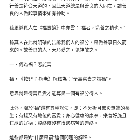
行善是符合天道的，因此天道總是與善良的人同在，讓善
良的人做起事情來如有神助。
孫思邈真人在《福壽論》中亦雲：“福者，造善之積也。”
孫真人在此就明確的告訴我們人的福分，是做善事日久而
來的。故善良的人，天乃愛之，鬼神敬之。
一、何為福？怎能壽
福，《韓非子·解老》解釋為：“全壽富貴之謂福”。
意思就是得壽且貴才能算是一個有福分得人。
此外，關於“福”還有五種說法，即：不夭折且無災無難的長
生；有錢又有地位的富貴；身心健康的康寧，樂善好施且
仁厚的好德；臨終時沒有遭遇病苦的善終。
這些都是對“什麼是福”這個問題的解釋。