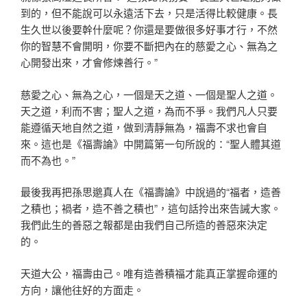
到的，但不能說可以永遠活下去，只是活得比較健康。長
生久世以後要幹什麼呢？你還是要做很多好事才行，不然
你的智慧不會開明，你要不斷把內在的慈愛之心、無為之
心開發出來，才會修煉善行。”
慈愛之心、無為之心，一個是天之道、一個是聖人之道。
天之道，利而不害；聖人之道，為而不爭。我們凡人只要
能遵循天地自然之道，做到清靜無為，福壽不求也會自
來。這也是《福壽論》中開篇第一句所說的：“聖人體其道
而不為也。”
最後我再把孫思邈真人在《福壽論》中說過的“福者，造善
之積也；禍者，造不善之積也”，這句話拎出來告誡大家。
我們此生的善惡之報都是由我們自己所造的善惡來決定
的。
天道大公，福壽由己。唯有造善積福才能真正掌握命運的
方向，讓他往好的方面走。