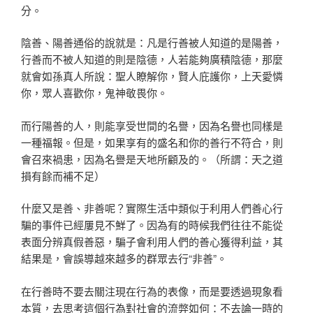
分。
陰善、陽善通俗的說就是：凡是行善被人知道的是陽善，
行善而不被人知道的則是陰德，人若能夠廣積陰德，那麼
就會如孫真人所說：聖人瞭解你，賢人庇護你，上天愛憐
你，眾人喜歡你，鬼神敬畏你。
而行陽善的人，則能享受世間的名譽，因為名譽也同樣是
一種福報。但是，如果享有的盛名和你的善行不符合，則
會召來禍患，因為名譽是天地所顧及的。（所謂：天之道
損有餘而補不足）
什麼又是善、非善呢？實際生活中類似于利用人們善心行
騙的事件已經屢見不鮮了。因為有的時候我們往往不能從
表面分辨真假善惡，騙子會利用人們的善心獲得利益，其
結果是，會誤導越來越多的群眾去行“非善”。
在行善時不要去關注現在行為的表像，而是要透過現象看
本質，去思考這個行為對社會的流弊如何：不去論一時的