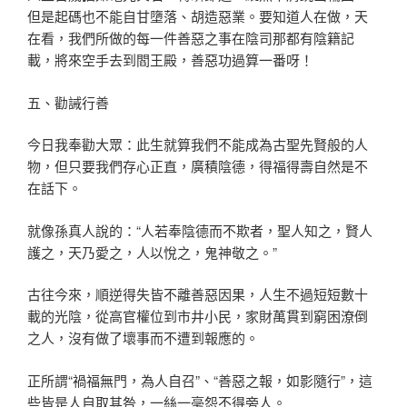
但是起碼也不能自甘墮落、胡造惡業。要知道人在做，天
在看，我們所做的每一件善惡之事在陰司那都有陰籍記
載，將來空手去到閻王殿，善惡功過算一番呀！
五、勸誡行善
今日我奉勸大眾：此生就算我們不能成為古聖先賢般的人
物，但只要我們存心正直，廣積陰德，得福得壽自然是不
在話下。
就像孫真人說的：“人若奉陰德而不欺者，聖人知之，賢人
護之，天乃愛之，人以悅之，鬼神敬之。”
古往今來，順逆得失皆不離善惡因果，人生不過短短數十
載的光陰，從高官權位到市井小民，家財萬貫到窮困潦倒
之人，沒有做了壞事而不遭到報應的。
正所謂“禍福無門，為人自召”、“善惡之報，如影隨行”，這
些皆是人自取其咎，一絲一毫怨不得旁人。