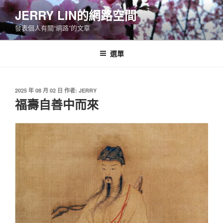
跳
JERRY LIN的網路空間
至
發表個人有關“網路”的文章
主
要
內
選單
容
發
2025 年 08 月 02 日
作者:
JERRY
佈
福壽自善中而來
於