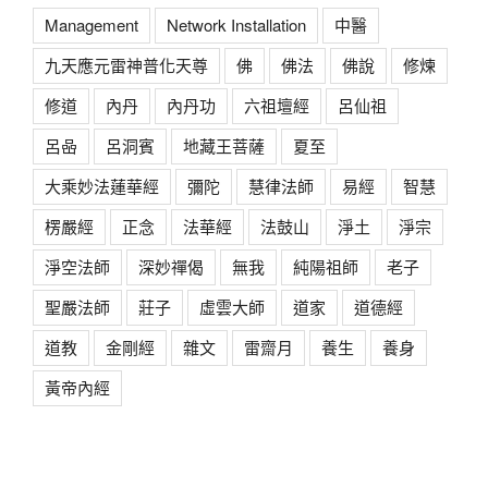
Management
Network Installation
中醫
九天應元雷神普化天尊
佛
佛法
佛說
修煉
修道
內丹
內丹功
六祖壇經
呂仙祖
呂喦
呂洞賓
地藏王菩薩
夏至
大乘妙法蓮華經
彌陀
慧律法師
易經
智慧
楞嚴經
正念
法華經
法鼓山
淨土
淨宗
淨空法師
深妙禪偈
無我
純陽祖師
老子
聖嚴法師
莊子
虛雲大師
道家
道德經
道教
金剛經
雜文
雷齋月
養生
養身
黃帝內經