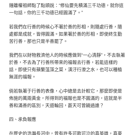
鐘離權祖師點了點頭說：“修仙要先積滿三千功德，就你這
一句話，你的三千功德已經圓滿了。”
若我們在行善的時候心不著於善的形相，則隨處行善，隨
處都是成就，皆得圓滿。如果著於善的形相，即使終生勤
苦行善，那也只是半善罷了。
我們在以財物救濟他人的時候應做到“一心清靜”，不去執著
於善，不去為了行善所帶來的福報去行善，若能這樣的
話，即使只有蘋蘩蕰藻之菜，潢汙行潦之水，也可以種植
無涯的福報。
倘若執著于行善的表像，心中總是去計較它，那麼即使是
佈施的萬兩黃金，所得到的福報也是不圓滿的，這就是半
善和滿善的區別，天道輪回，蒼天可曾饒過誰？
四、承負報應
在歷史的浩瀚長河中，曾有許多可歌可泣的真英雄，真豪