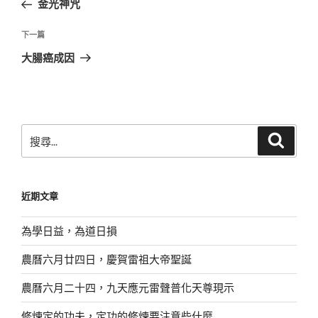
金光神咒
導
篇
覽
文
下
下一篇
章
一
大腸癌成因
篇
文
章
搜
搜
尋
尋
關
鍵
近期文章
字:
為學日益，為道日損
農曆六月廿四日，慶賀雷祖大帝聖誕
農曆六月二十四，九天應元雷聲普化天尊現示
修煉定的功夫，定功的修煉要注意些什麼