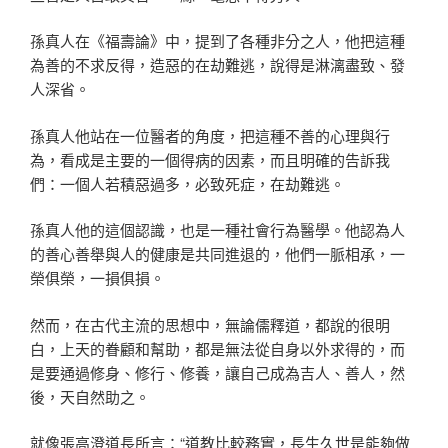
孫真人在《福壽論》中，提到了各種非分之人，他把這種
為善的不求反得，造惡的在劫難逃，說得是淋漓盡致、發
人深省。
孫真人他站在一位醫者的角度，把這種不善的心理與行
為，看成是主要的一個得病的因素，而且明確的告訴我
們：一個人若積惡過多，必致死症，在劫難逃。
孫真人他的這個認識，也是一種社會行為醫學。他認為人
的善心善舉與人的健康是共同進退的，他們一脈相承，一
榮俱榮，一損俱損。
然而，在古代主流的思想中，無論儒釋道，都說的很明
白，上天的眷顧和幫助，都是無法從自身以外求得的，而
是要通過修身、修行、修養，讓自己成為吉人、善人，然
後，天自然助之。
就像張高澄道長所言：“道教比較務實，長生久世是能夠做