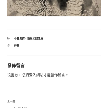
分
中醫易經
、
道教相關訊息
類
標
行善
籤
發佈留言
很抱歉，必須
登入
網站才能發佈留言。
文
上
上一篇
章
一