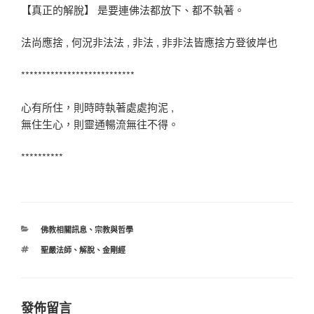
【真正的解脫】 是要連佛法都放下、都不執著。
法尚應捨 , 何況非法法 , 非法 , 非非法皆應捨方登彼岸也
**************************
*
心有所住，則時時執著處處拘泥 ,
無住生心，則靈通暢流無往不得。
**********
分
佛教相關訊息
、
宗教與哲學
類
標
聖嚴法師
、
解脫
、
金剛經
籤
發佈留言