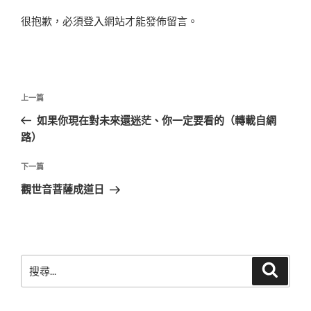
很抱歉，必須
登入
網站才能發佈留言。
文
上
上一篇
章
一
如果你現在對未來還迷茫、你一定要看的（轉載自網
導
篇
路）
覽
文
章
下
下一篇
一
觀世音菩薩成道日
篇
文
章
搜
搜
尋
尋
關