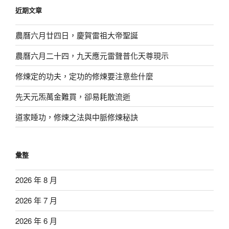
鍵
近期文章
字:
農曆六月廿四日，慶賀雷祖大帝聖誕
農曆六月二十四，九天應元雷聲普化天尊現示
修煉定的功夫，定功的修煉要注意些什麼
先天元炁萬金難買，卻易耗散流逝
道家睡功，修煉之法與中脈修煉秘訣
彙整
2026 年 8 月
2026 年 7 月
2026 年 6 月