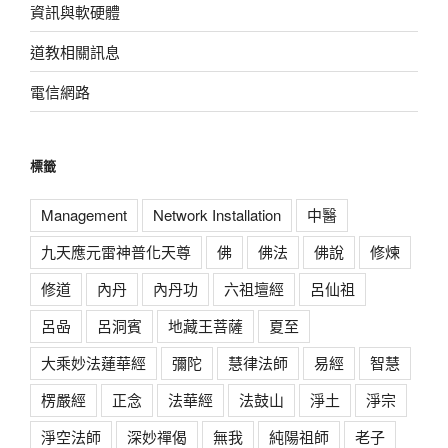
資訊與軟硬體
道教相關訊息
電信網路
標籤
Management
Network Installation
中醫
九天應元雷神普化天尊
佛
佛法
佛說
修煉
修道
內丹
內丹功
六祖壇經
呂仙祖
呂喦
呂洞賓
地藏王菩薩
夏至
大乘妙法蓮華經
彌陀
慧律法師
易經
智慧
楞嚴經
正念
法華經
法鼓山
淨土
淨宗
淨空法師
深妙禪偈
無我
純陽祖師
老子