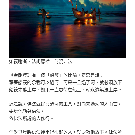
如筏喻者，法尚應捨，何況非法。
《金剛經》有一個「船筏」的比喻，意思是說：
藉著船筏的承載可以過河，可是一旦過了河，就必須放下
船筏才能上岸，如果一直想待在船上，就永遠無法上岸。
這是說，佛法就好比過河的工具，對尚未過河的人而言，
要讓他執著佛法，
依佛法所說的去修行。
但對已經將佛法運用得很好的人，就要教他放下。佛法所