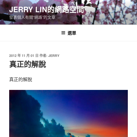
跳
JERRY LIN的網路空間
至
發表個人有關“網路”的文章
主
要
內
選單
容
發
2012 年 11 月 01 日
作者:
JERRY
佈
真正的解脫
於
真正的解脫