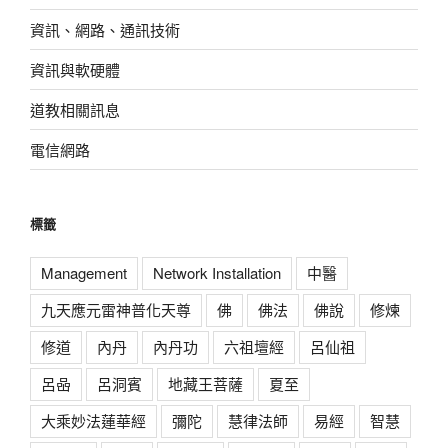
資訊、網路、通訊技術
資訊與軟硬體
道教相關訊息
電信網路
標籤
Management
Network Installation
中醫
九天應元雷神普化天尊
佛
佛法
佛說
修煉
修道
內丹
內丹功
六祖壇經
呂仙祖
呂喦
呂洞賓
地藏王菩薩
夏至
大乘妙法蓮華經
彌陀
慧律法師
易經
智慧