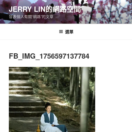
跳
JERRY LIN的網路空間
至
發表個人有關“網路”的文章
主
要
內
選單
容
FB_IMG_1756597137784