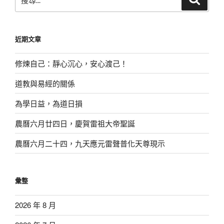
尋
尋
關
鍵
近期文章
字:
修煉自己：靜心沉心，安心渡己！
道教與易經的關係
為學日益，為道日損
農曆六月廿四日，慶賀雷祖大帝聖誕
農曆六月二十四，九天應元雷聲普化天尊現示
彙整
2026 年 8 月