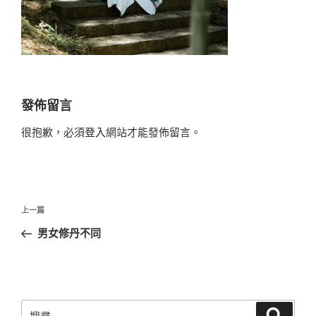
發佈留言
很抱歉，必須
登入
網站才能發佈留言。
文
上
上一篇
章
一
男女修丹不同
導
篇
覽
文
章
搜
搜