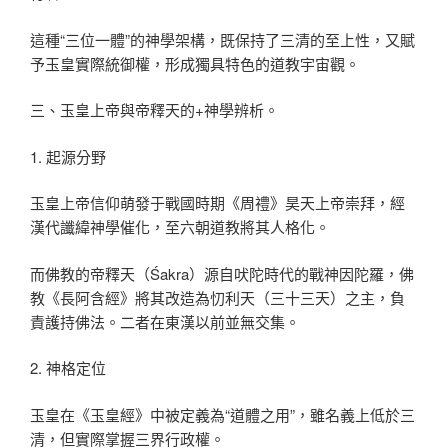
這種“三位一體”的神學架構，既保持了三清的至上性，又賦
予玉皇實際統御權，形成獨具特色的道教宇宙觀。
三、玉皇上帝與帝釋天的+神學辨析。
1. 起源分野
玉皇上帝信仰萌發于戰國時期《周禮》昊天上帝崇拜，經
漢代讖緯神學催化，至六朝道教將其人格化。
而佛教的帝釋天（Śakra）源自吠陀時代的戰神因陀羅，佛
教《長阿含經》將其改造為忉利天（三十三天）之主，負
責護持佛法。二者在東漢以前並無交集。
2. 神格定位
玉皇在《玉皇經》中被定義為“道體之用”，雖名義上低於三
清，但實際掌握三界行政權。