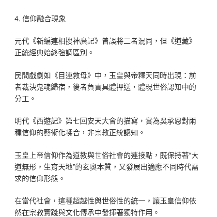
4. 信仰融合現象
元代《新編連相搜神廣記》曾誤將二者混同，但《道藏》
正統經典始終強調區別。
民間戲劇如《目連救母》中，玉皇與帝釋天同時出現：前
者裁決鬼魂歸宿，後者負責具體押送，體現世俗認知中的
分工。
明代《西遊記》第七回安天大會的描寫，實為吳承恩對兩
種信仰的藝術化糅合，非宗教正統認知。
玉皇上帝信仰作為道教與世俗社會的連接點，既保持著“大
道無形，生育天地”的玄奧本質，又發展出適應不同時代需
求的信仰形態。
在當代社會，這種超越性與世俗性的統一，讓玉皇信仰依
然在宗教實踐與文化傳承中發揮著獨特作用。