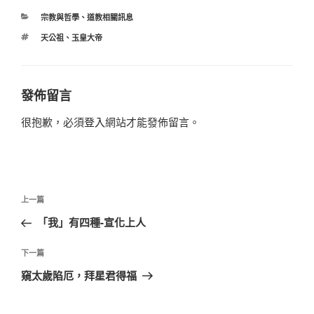
分
宗教與哲學
、
道教相關訊息
類
標
天公祖
、
玉皇大帝
籤
發佈留言
很抱歉，必須
登入
網站才能發佈留言。
文
上
上一篇
章
一
「我」有四種-宣化上人
導
篇
覽
文
下
下一篇
章
一
窺太歲陷厄，拜星君得福
篇
文