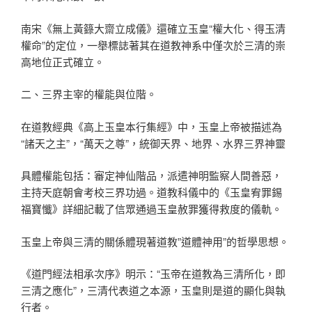
南宋《無上黃籙大齋立成儀》還確立玉皇“權大化、得玉清
權命”的定位，一舉標誌著其在道教神系中僅次於三清的崇
高地位正式確立。
二、三界主宰的權能與位階。
在道教經典《高上玉皇本行集經》中，玉皇上帝被描述為
“諸天之主”，“萬天之尊”，統御天界、地界、水界三界神靈
具體權能包括：審定神仙階品，派遣神明監察人間善惡，
主持天庭朝會考校三界功過。道教科儀中的《玉皇宥罪錫
福寶懺》詳細記載了信眾通過玉皇赦罪獲得救度的儀軌。
玉皇上帝與三清的關係體現著道教”道體神用”的哲學思想。
《道門經法相承次序》明示：“玉帝在道教為三清所化，即
三清之應化”，三清代表道之本源，玉皇則是道的顯化與執
行者。