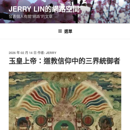
跳
JERRY LIN的網路空間
至
發表個人有關“網路”的文章
主
要
內
選單
容
發
2026 年 02 月 14 日
作者:
JERRY
佈
玉皇上帝：道教信仰中的三界統御者
於