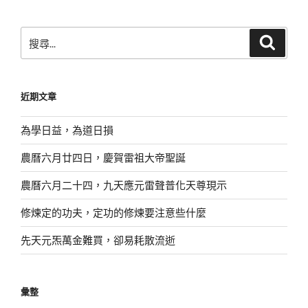
章
搜
搜
尋
尋
關
鍵
近期文章
字:
為學日益，為道日損
農曆六月廿四日，慶賀雷祖大帝聖誕
農曆六月二十四，九天應元雷聲普化天尊現示
修煉定的功夫，定功的修煉要注意些什麼
先天元炁萬金難買，卻易耗散流逝
彙整