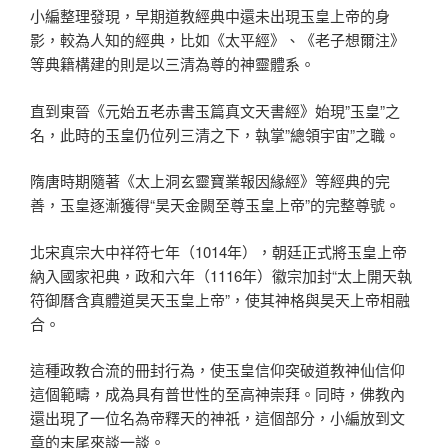
小編整理發現，早期道教經典中還未出現玉皇上帝的身
影，較為人知的經典，比如《太平經》、《老子想爾注》
等典籍構建的則是以三清為尊的神靈體系。
直到東晉《元始五老赤書玉篇真文天書經》始現”玉皇”之
名，此時的玉皇仍位列三清之下，執掌”總領宇宙”之職。
隋唐時期隨著《太上洞玄靈寶業報因緣經》等經典的完
善，玉皇逐漸獲得“昊天金闕至尊玉皇上帝”的完整尊號。
北宋真宗大中祥符七年（1014年），朝廷正式將玉皇上帝
納入國家祀典，政和六年（1116年）徽宗加封“太上開天執
符御曆含真體道昊天玉皇上帝”，使其神格與昊天上帝相融
合。
這種政教合流的冊封行為，使玉皇信仰突破道教神仙信仰
這個範疇，成為具有普世性的至高神崇拜。同時，佛教內
還出現了一位名為帝釋天的神祇，這個部分，小編放到文
章的末尾來談一談。