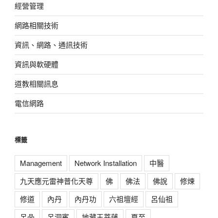
經營管理
網路相關技術
資訊、網路、通訊技術
資訊與軟硬體
道教相關訊息
電信網路
標籤
Management
Network Installation
中醫
九天應元雷神普化天尊
佛
佛法
佛說
修煉
修道
內丹
內丹功
六祖壇經
呂仙祖
呂喦
呂洞賓
地藏王菩薩
夏至