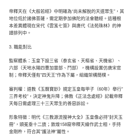
帝釋天在《大般若經》中明確為“尚未解脫的天道眾生”，其
地位低於諸佛菩薩，需定期參加佛陀的法會聽經。這種根
本差異體現在宋代《雲笈七簽》與唐代《法苑珠林》的神
譜排列中。
3. 職能對比
監察體系：玉皇下設三省（泰玄省、天樞省、天機省）、
六部（天地水陽四曹加雷部、鬥部），機構設置仿唐宋官
制；帝釋天僅有”四天王”作為下屬，組織架構簡樸。
審判權：道教《玉曆寶鈔》規定玉皇每甲子（60年）舉行”
三界考校”，決定神鬼升降；佛教《正法念處經》記載帝釋
天每日需處理三十三天眾生的善惡訴訟。
形象特徵：明代《三教源流搜神大全》玉皇像必持”封天玉
冊”，頭冕垂十二旒；敦煌158窟帝釋天繪作武士相，手持
金剛杵，符合其”護法神”屬性。