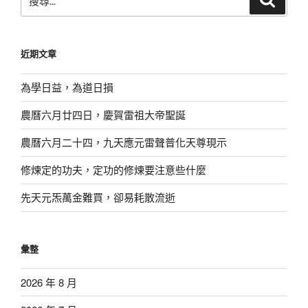
尋
尋
關
鍵
近期文章
字:
為學日益，為道日損
農曆六月廿四日，慶賀雷祖大帝聖誕
農曆六月二十四，九天應元雷聲普化天尊現示
修煉定的功夫，定功的修煉要注意些什麼
先天元炁萬金難買，卻易耗散流逝
彙整
2026 年 8 月