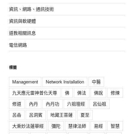
資訊、網路、通訊技術
資訊與軟硬體
道教相關訊息
電信網路
標籤
Management
Network Installation
中醫
九天應元雷神普化天尊
佛
佛法
佛說
修煉
修道
內丹
內丹功
六祖壇經
呂仙祖
呂喦
呂洞賓
地藏王菩薩
夏至
大乘妙法蓮華經
彌陀
慧律法師
易經
智慧