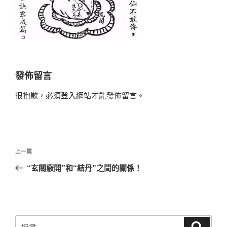
發佈留言
很抱歉，必須
登入
網站才能發佈留言。
文
上
上一篇
章
一
“玄關竅開”和“結丹”之間的關係！
導
篇
覽
文
章
搜
搜