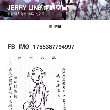
跳
JERRY LIN的網路空間
至
發表個人有關“網路”的文章
主
要
內
選單
容
FB_IMG_1755387794997