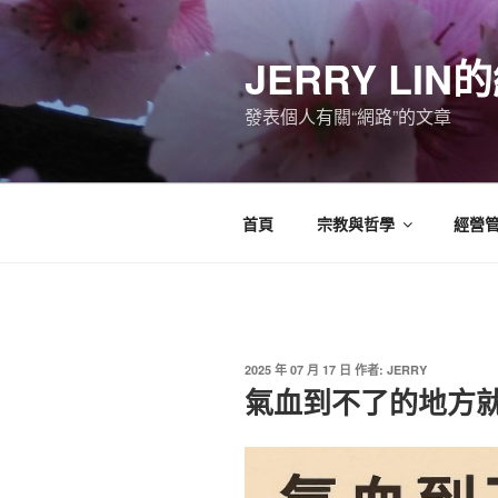
跳
至
JERRY LI
主
要
發表個人有關“網路”的文章
內
容
首頁
宗教與哲學
經營
發
2025 年 07 月 17 日
作者:
JERRY
佈
氣血到不了的地方
於