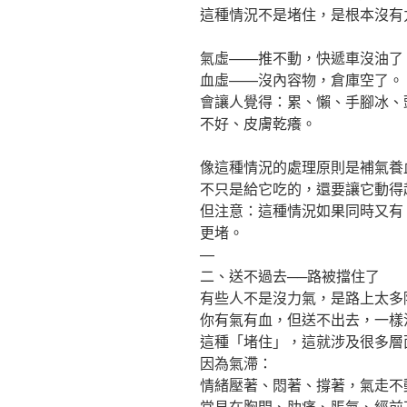
這種情況不是堵住，是根本沒有
氣虛——推不動，快遞車沒油了
血虛——沒內容物，倉庫空了。
會讓人覺得：累、懶、手腳冰、
不好、皮膚乾癢。
像這種情況的處理原則是補氣養
不只是給它吃的，還要讓它動得
但注意：這種情況如果同時又有
更堵。
—
二、送不過去──路被擋住了
有些人不是沒力氣，是路上太多
你有氣有血，但送不出去，一樣
這種「堵住」，這就涉及很多層
因為氣滯：
情緒壓著、悶著、撐著，氣走不
常見在胸悶、肋痛、脹氣、經前