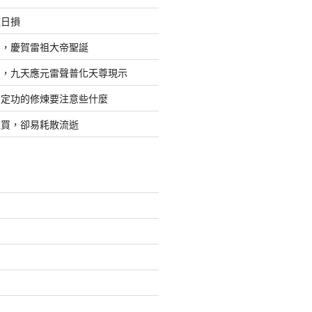
道日損
日，慶賀雷祖大帝聖誕
四，九天應元雷聲普化天尊現示
，定功的修煉要注意些什麼
難買，卻易耗散流逝