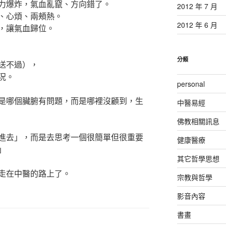
力爆炸，氣血亂竄、方向錯了。
2012 年 7 月
、心煩、兩頰熱。
2012 年 6 月
，讓氣血歸位。
分類
送不過），
況。
personal
是哪個臟腑有問題，而是哪裡沒顧到，生
中醫易經
佛教相關訊息
進去」，而是去思考一個很簡單但很重要
健康醫療
」
其它哲學思想
走在中醫的路上了。
宗教與哲學
影音內容
書畫