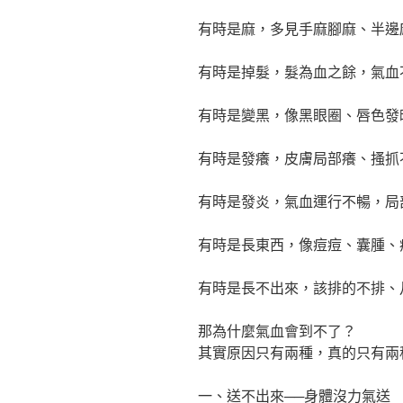
有時是麻，多見手麻腳麻、半邊
有時是掉髮，髮為血之餘，氣血
有時是變黑，像黑眼圈、唇色發
有時是發癢，皮膚局部癢、搔抓
有時是發炎，氣血運行不暢，局
有時是長東西，像痘痘、囊腫、
有時是長不出來，該排的不排、
那為什麼氣血會到不了？
其實原因只有兩種，真的只有兩
一、送不出來──身體沒力氣送