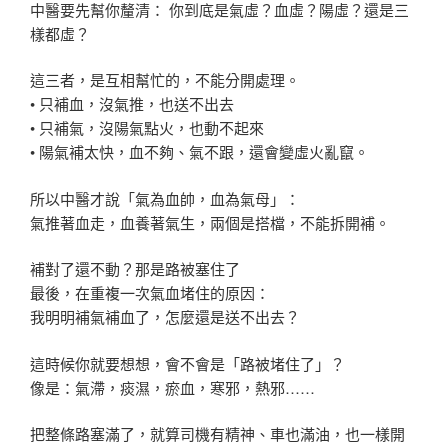
中醫要先幫你釐清： 你到底是氣虛？血虛？陽虛？還是三
樣都虛？
這三者，是互相幫忙的，不能分開處理。
• 只補血，沒氣推，也送不出去
• 只補氣，沒陽氣點火，也動不起來
• 陽氣補太快，血不夠、氣不跟，還會變虛火亂竄。
所以中醫才說「氣為血帥，血為氣母」：
氣推著血走，血養著氣生，兩個是搭檔，不能拆開補。
補對了還不動？那是路被塞住了
最後，在重複一次氣血堵住的原因：
我明明補氣補血了，怎麼還是送不出去？
這時候你就要想想，會不會是「路被堵住了」？
像是：氣滯，痰濕，瘀血，寒邪，熱邪……
把整條路塞滿了，就算司機有精神、車也滿油，也一樣開