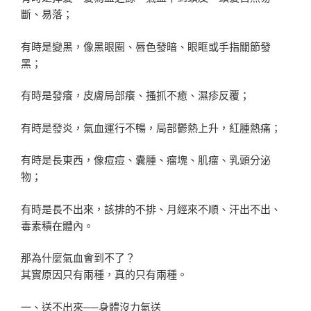
斷、易落；
有時是變黑，像黑眼圈、唇色發暗、眼眶或手指關節發
黑；
有時是發癢，皮膚局部癢、搔抓不癒、濕疹反覆；
有時是發炎，氣血運行不暢，局部鬱熱上升，紅腫熱痛；
有時是長東西，像痘痘、囊腫、瘤塊、肌瘤、乳頭分泌
物；
有時是長不出來，該排的不排、月經來不順、汗出不出、
毒素積在體內。
那為什麼氣血會到不了？
其實原因只有兩種，真的只有兩種。
一、送不出來──身體沒力氣送