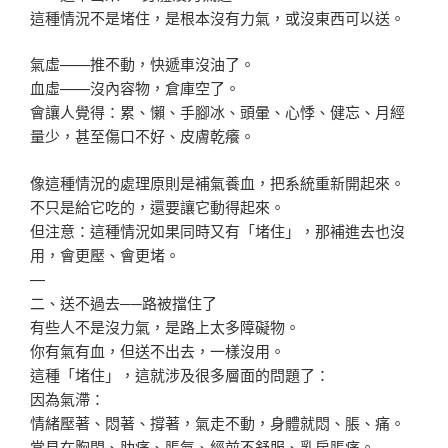
這種情況不是堵住，是根本沒有力氣，或沒東西可以送。
氣虛——推不動，快遞車沒油了。
血虛——沒內容物，倉庫空了。
會讓人覺得：累、懶、手腳冰、頭暈、心悸、健忘、月經
量少，甚至傷口不好、皮膚乾癢。
像這種情況的處理原則是補氣養血，把系統重新開起來。
不只是給它吃的，還要讓它動得起來。
但注意：這種情況如果同時又有「堵住」，那補進去也沒
用，會更壓、會更堵。
—
二、送不過去──路被擋住了
有些人不是沒力氣，是路上太多障礙物。
你有氣有血，但送不出去，一樣沒用。
這種「堵住」，這就涉及很多層面的問題了：
因為氣滯：
情緒壓著、悶著、撐著，氣走不動，身體就悶、脹、痛。
常見在胸悶、肋痛、脹氣、經前不舒服、乳房脹痛。