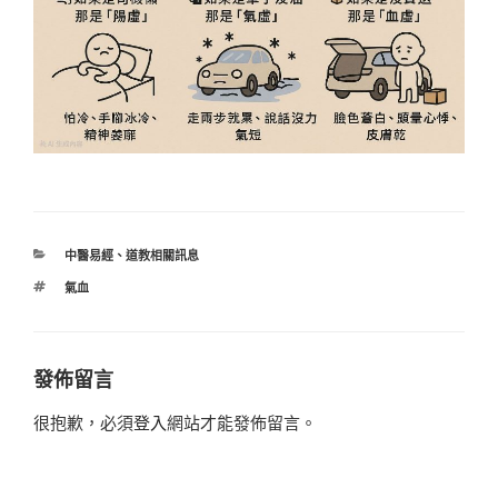
分
中醫易經
、
道教相關訊息
類
標
氣血
籤
發佈留言
很抱歉，必須
登入
網站才能發佈留言。