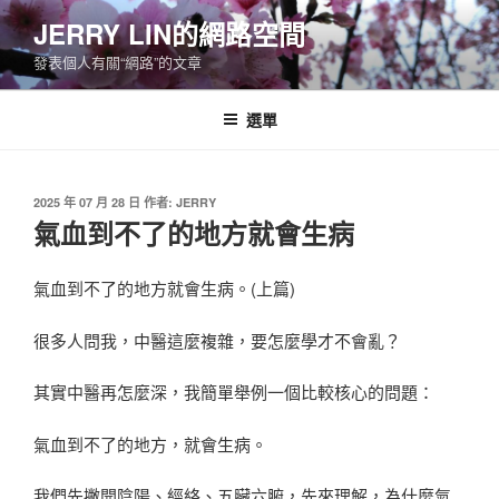
跳
JERRY LIN的網路空間
至
發表個人有關“網路”的文章
主
要
內
選單
容
發
2025 年 07 月 28 日
作者:
JERRY
佈
氣血到不了的地方就會生病
於
氣血到不了的地方就會生病。(上篇)
很多人問我，中醫這麼複雜，要怎麼學才不會亂？
其實中醫再怎麼深，我簡單舉例一個比較核心的問題：
氣血到不了的地方，就會生病。
我們先撇開陰陽、經絡、五臟六腑，先來理解，為什麼氣