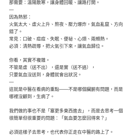
那需要：溫陽散寒，讓身體回暖、讓路打開。
—
因為熱邪：
火氣太大、虛火上升、熬夜、壓力爆炸，氣血亂竄、方向
錯了。
常見：口破、痘痘、失眠、便祕、心煩、兩頰熱。
必須：清熱疏導，把火氣引下來，讓氣血歸位。
你看，其實不複雜。
不管是虛（送不出），還是實（送不過），
只要氣血沒送到，身體就會出狀況。
—
這就是中醫在看病的重點——不是哪個臟腑有問題，而是
哪裡沒顧到，生病了。
我們做的事也不是「塞更多東西進去」，而是去思考一個
很簡單但很重要的問題：「氣血要怎麼回得來？」
必須這樣子去思考，也代表你正走在中醫的路上了。