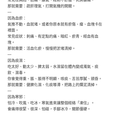
那就需要：疏肝理氣，打開氣機的開關。
—
因為血瘀：
氣推不動，血就堵。或者你原本就有瘀傷、瘤、血塊卡在
裡面。
常見症狀：刺痛、有定點的痛、暗紅、瘀青、經血有血
塊。
那就需要：活血化瘀，慢慢把淤堵清掉。
—
因為痰濕：
吃太好、動太少、脾太弱，水濕留在體內變成濁氣、痰
飲、濕毒。
你會覺得重、脹、脹得不明顯、咳痰、舌苔厚膩、頭昏。
那就需要：健脾化濕、化痰導滯，把路上的爛泥清掉。
—
因為寒邪：
怕冷、吹風、吃冰，寒氣進來讓整個經絡「凍住」。
會痛得很緊、很深、怕碰，手腳冰冷，關節僵硬。