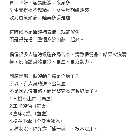
胃口不好，容易腹瀉，夜尿多
男生覺得提不起精神，女生經期總晚來
吹到風就頭痛，睡再多還是虛
這時候不是單純補氣補血就能解決，
而是得先把「整個系統加熱」起來。
偏偏很多人這時候還在喝苦茶、清熱保健品，結果火沒清
掉，反而讓身體更冷、更虛、更沒動力。
到底是哪一個沒動？還是全壞了？
所以，有人身體送不出氣血，
不是因為沒有路，而是整套物流系統壞了。
1.司機不出門（陽虛）
2.車子沒油（氣虛）
3.倉庫沒貨（血虛）
4.還在下雪（全身冷冰冰）
這種狀況，你光靠「補一樣」，根本沒用。