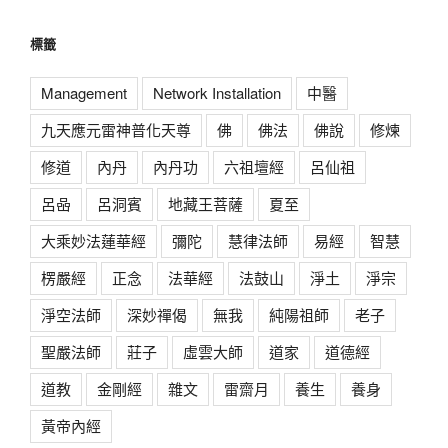
標籤
Management
Network Installation
中醫
九天應元雷神普化天尊
佛
佛法
佛說
修煉
修道
內丹
內丹功
六祖壇經
呂仙祖
呂喦
呂洞賓
地藏王菩薩
夏至
大乘妙法蓮華經
彌陀
慧律法師
易經
智慧
楞嚴經
正念
法華經
法鼓山
淨土
淨宗
淨空法師
深妙禪偈
無我
純陽祖師
老子
聖嚴法師
莊子
虛雲大師
道家
道德經
道教
金剛經
雜文
雷齋月
養生
養身
黃帝內經