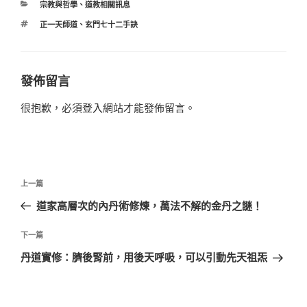
分
宗教與哲學
、
道教相關訊息
類
標
正一天師道
、
玄門七十二手訣
籤
發佈留言
很抱歉，必須
登入
網站才能發佈留言。
文
上
上一篇
章
一
道家高層次的內丹術修煉，萬法不解的金丹之謎！
導
篇
覽
文
下
下一篇
章
一
丹道實修：臍後腎前，用後天呼吸，可以引動先天祖炁
篇
文
章