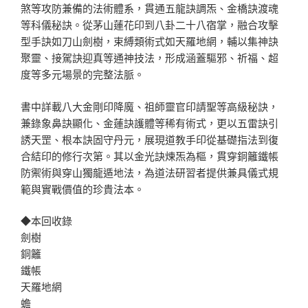
煞等攻防兼備的法術體系，貫通五龍訣調炁、金橋訣渡魂
等科儀秘訣。從茅山蓮花印到八卦二十八宿掌，融合攻擊
型手訣如刀山劍樹，束縛類術式如天羅地網，輔以集神訣
聚靈、接駕訣迎真等通神技法，形成涵蓋驅邪、祈福、超
度等多元場景的完整法脈。
書中詳載八大金剛印降魔、祖師靈官印請聖等高級秘訣，
兼錄象鼻訣顯化、金蓮訣護體等稀有術式，更以五雷訣引
誘天罡、根本訣固守丹元，展現道教手印從基礎指法到復
合結印的修行次第。其以金光訣煉炁為樞，貫穿銅籬鐵帳
防禦術與穿山獨龍遁地法，為道法研習者提供兼具儀式規
範與實戰價值的珍貴法本。
◆本回收錄
劍樹
銅籬
鐵帳
天羅地網
蟾