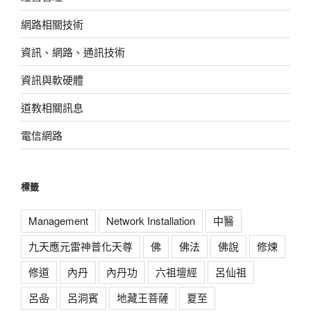
網路相關技術
資訊、網路、通訊技術
資訊與軟硬體
道教相關訊息
電信網路
標籤
Management
Network Installation
中醫
九天應元雷神普化天尊
佛
佛法
佛說
修煉
修道
內丹
內丹功
六祖壇經
呂仙祖
呂喦
呂洞賓
地藏王菩薩
夏至