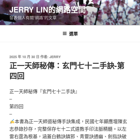
跳
JERRY LIN的網路空間
至
發表個人有關“網路”的文章
主
要
內
選單
容
發
2025 年 10 月 30 日
作者:
JERRY
佈
正一天師秘傳：玄門七十二手訣-第
於
四回
正一天師秘傳『玄門七十二手訣』
–
第四回
–
本書為正一天師道秘傳手訣集成，民國七年顯應壇陳玄
志恭錄抄存，完整保存七十二式道教手印法脈精髓。以左
雷右霆為根基，涵蓋白鶴訣鎮邪、青靈訣通幽、劍指訣破