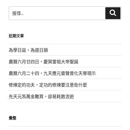
搜
搜
尋
尋
關
鍵
近期文章
字:
為學日益，為道日損
農曆六月廿四日，慶賀雷祖大帝聖誕
農曆六月二十四，九天應元雷聲普化天尊現示
修煉定的功夫，定功的修煉要注意些什麼
先天元炁萬金難買，卻易耗散流逝
彙整