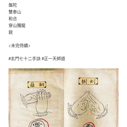
盤陀
雙泰山
和合
穿山獨龍
銃
<未完待續>
#玄門七十二手訣 #正一天師道