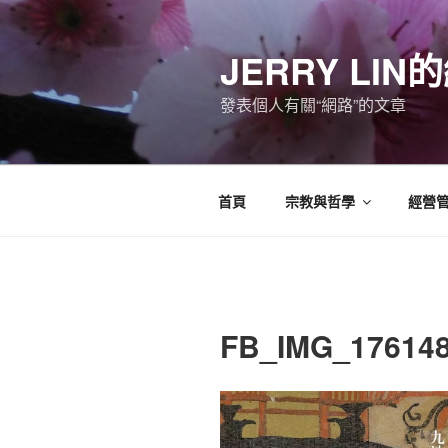
跳
至
JERRY LI
主
要
發表個人有關“網路”的文章
內
容
首頁
宗教與哲學
經營
FB_IMG_17614