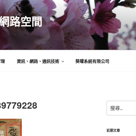
N的網路空間
管理
資訊、網路、通訊技術
葵曜系統有限公司
89779228
搜
尋
關
鍵
字:
近期文章