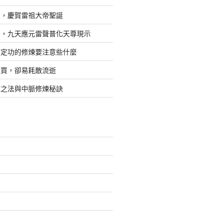
日，慶賀雷祖大帝聖誕
四，九天應元雷聲普化天尊現示
，定功的修煉要注意些什麼
難買，卻易耗散流逝
煉之法與中脈修煉秘訣