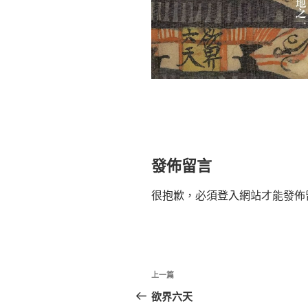
發佈留言
很抱歉，必須
登入
網站才能發佈
文
上
上一篇
章
一
欲界六天