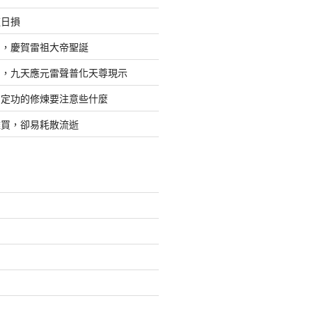
道日損
日，慶賀雷祖大帝聖誕
四，九天應元雷聲普化天尊現示
，定功的修煉要注意些什麼
難買，卻易耗散流逝