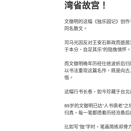
湾省故宫！
文徵明
的这幅《独乐园记》创作
同名散文。
司马光因反对王安石新政而退居
于本分、自足其乐”的隐逸情怀
而文徵明晚年历经仕途波折后归
以书法重现这篇名作，既是向古
悟。
这幅行书长卷，如今珍藏于台北
89岁的文徵明已达“人书俱老”
归真，每一笔都透着历经沧桑后
比如写“独”字时，笔画简练却