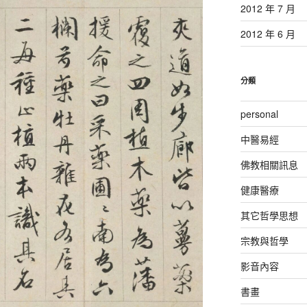
2012 年 7 月
2012 年 6 月
分類
personal
中醫易經
佛教相關訊息
健康醫療
其它哲學思想
宗教與哲學
影音內容
書畫