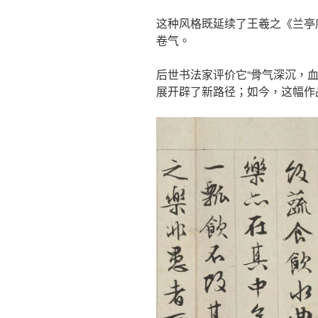
这种风格既延续了王羲之《兰亭
卷气。
后世书法家评价它“骨气深沉，
展开辟了新路径；如今，这幅作