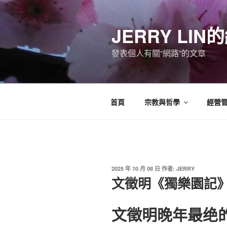
跳
至
JERRY LI
主
要
發表個人有關“網路”的文章
內
容
首頁
宗教與哲學
經營
發
2025 年 10 月 08 日
作者:
JERRY
佈
文徵明《獨樂園記
於
文徵明晚年最绝