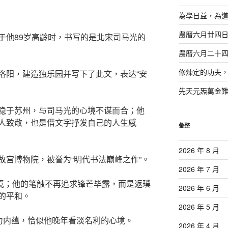
為學日益，為
農曆六月廿四
于他89岁高龄时，书写的是北宋司马光的
農曆六月二十
修煉定的功夫
洛阳，建造独乐园并写下了此文，表达“安
。
先天元炁萬金
隐于苏州，与司马光的心境不谋而合；他
人致敬，也是借文字抒发自己的人生感
彙整
2026 年 8 月
故宫博物院，被誉为“明代书法巅峰之作”。
2026 年 7 月
之境；他的笔触不再追求锋芒毕露，而是返璞
2026 年 6 月
的平和。
2026 年 5 月
骨力内蕴，恰似他晚年看淡名利的心境。
2026 年 4 月