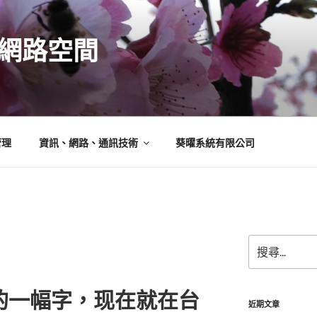
N的網路空間
管理
資訊、網路、通訊技術
葵曜系統有限公司
搜
》
尋
關
鍵
的一幅字，现在就在台
字:
近期文章