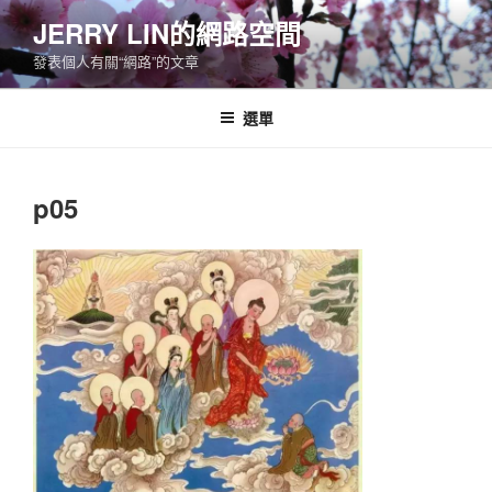
跳
JERRY LIN的網路空間
至
發表個人有關“網路”的文章
主
要
內
選單
容
p05