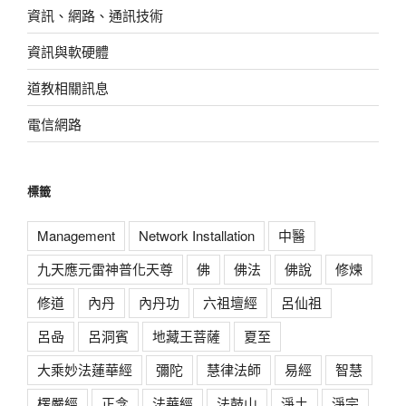
資訊、網路、通訊技術
資訊與軟硬體
道教相關訊息
電信網路
標籤
Management
Network Installation
中醫
九天應元雷神普化天尊
佛
佛法
佛說
修煉
修道
內丹
內丹功
六祖壇經
呂仙祖
呂喦
呂洞賓
地藏王菩薩
夏至
大乘妙法蓮華經
彌陀
慧律法師
易經
智慧
楞嚴經
正念
法華經
法鼓山
淨土
淨宗