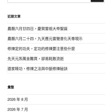
關
鍵
近期文章
字:
農曆六月廿四日，慶賀雷祖大帝聖誕
農曆六月二十四，九天應元雷聲普化天尊現示
修煉定的功夫，定功的修煉要注意些什麼
先天元炁萬金難買，卻易耗散流逝
道家睡功，修煉之法與中脈修煉秘訣
彙整
2026 年 8 月
2026 年 7 月