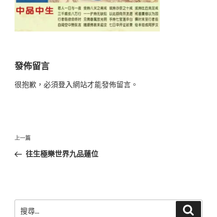
發佈留言
很抱歉，必須
登入
網站才能發佈留言。
文
上
上一篇
章
一
往生極樂世界九品蓮位
導
篇
覽
文
章
搜
搜
尋
尋