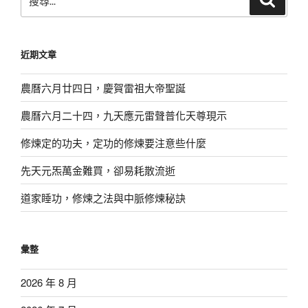
尋
尋
關
鍵
近期文章
字:
農曆六月廿四日，慶賀雷祖大帝聖誕
農曆六月二十四，九天應元雷聲普化天尊現示
修煉定的功夫，定功的修煉要注意些什麼
先天元炁萬金難買，卻易耗散流逝
道家睡功，修煉之法與中脈修煉秘訣
彙整
2026 年 8 月