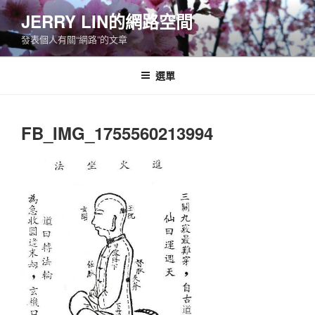
跳
JERRY LIN的網路空間
至
發表個人有關“網路”的文章
主
要
內
選單
容
FB_IMG_1755560213994