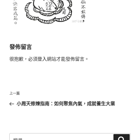
發佈留言
很抱歉，必須
登入
網站才能發佈留言。
文
上
上一篇
章
一
小周天修煉指南：如何聚焦內氣，成就養生大業
導
篇
覽
文
章
搜
搜