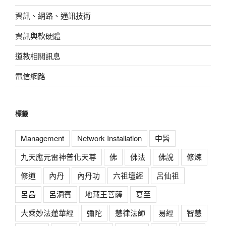
資訊、網路、通訊技術
資訊與軟硬體
道教相關訊息
電信網路
標籤
Management
Network Installation
中醫
九天應元雷神普化天尊
佛
佛法
佛說
修煉
修道
內丹
內丹功
六祖壇經
呂仙祖
呂喦
呂洞賓
地藏王菩薩
夏至
大乘妙法蓮華經
彌陀
慧律法師
易經
智慧