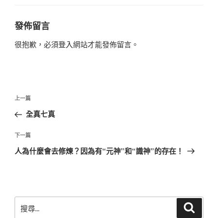
發佈留言
很抱歉，必須
登入
網站才能發佈留言。
文
上
上一篇
章
一
全真七真
導
篇
覽
文
下
下一篇
章
一
人為什麼會去修煉？因為有“元神”和“識神”的存在！
篇
文
章
搜
搜
尋
尋