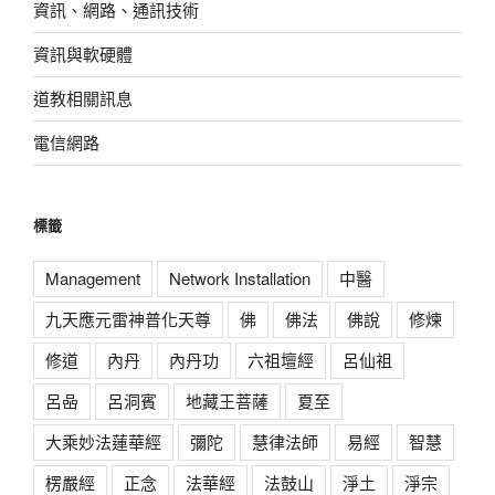
資訊、網路、通訊技術
資訊與軟硬體
道教相關訊息
電信網路
標籤
Management
Network Installation
中醫
九天應元雷神普化天尊
佛
佛法
佛說
修煉
修道
內丹
內丹功
六祖壇經
呂仙祖
呂喦
呂洞賓
地藏王菩薩
夏至
大乘妙法蓮華經
彌陀
慧律法師
易經
智慧
楞嚴經
正念
法華經
法鼓山
淨土
淨宗