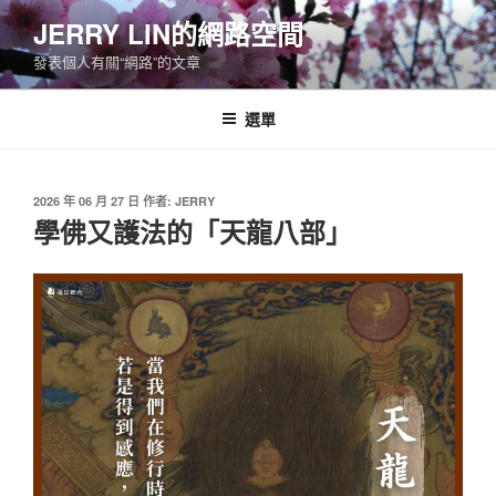
跳
JERRY LIN的網路空間
至
發表個人有關“網路”的文章
主
要
內
選單
容
發
2026 年 06 月 27 日
作者:
JERRY
佈
學佛又護法的「天龍八部」
於