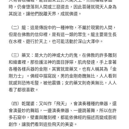
時，仍會墮落到人間或三惡道去，因此菩薩就現天人身為
其說法，讓他們脫離天界，成就佛道。
（二）龍：這是傳說中的一種神物，不屬於現實的人間，
但是在佛教的信仰裡，是有這一類的眾生。龍主要是生長
在水裡、遊行於天上，也可能活動於深山大澤中。
（三）藥叉：是大力的神或大力的鬼，在佛教的許多雕刻
和繪畫裡，那些護法神的面目猙獰，肌肉發達，手上拿著
各種各樣兵器的金剛，其實就是藥叉，也有人稱其為「金
剛力士」。佛經中描寫說，男的金剛奇醜無比，人人看到
就感到恐怖毛豎，被他震懾；女的藥叉則奇美無比，人人
看了都很喜歡。
（四）乾闥婆：又叫作「飛天」，會演奏種種的樂器，還
會演曼妙的舞蹈，一邊演奏樂器、一邊跳著舞，所以在許
多石窟中，壁畫與雕刻裡，都能依佛經的描述而變成藝術
創作，讓我們看到這些飛天的美姿。