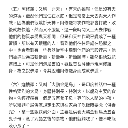
（五）阿修羅：又稱「非天」，有天的福報，但是沒有天
的道德。雖然他們是住在水底，但是常常上天去與天人作
戰，因為他們很嫉妒天神。阿修羅每次作戰都會打敗，敗
後就趕快逃，然而又不服氣，過一段時間又上天去作戰。
他們的物質享受與天相同，但是和天神作戰已變成了一種
習慣，所以有天眼通的人，看到他們往往是處在恐懼之
中，也會看到有一些兵器從空中飛到他們的宮殿裡來，他
們被這些兵器斬斷頭、斬斷手、斬斷腳時，雖然很快就能
連接上，可是他們還是害怕。觀世音菩薩便示現阿修羅
身，為之說佛法，令其脫離阿修羅身而成就佛道。
（六）迦樓羅：又叫「大鵬金翅鳥」，是印度神話中一種
性格猛烈的大鳥，身體特別長、特別大，以龍為主要的食
物。佛經裡還有一個是五百鬼子母，專門吃人間的小孩，
所以釋迦牟尼佛就規定出家與在家弟子吃飯時要念〈供養
咒〉，拿一些飯送到外面，主要是供養大鵬金翅鳥及五百
鬼子母。念了咒語之後的食物，他們就夠吃了，便不吃龍
及小孩了。