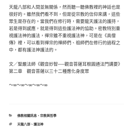
天龍八部和人間並無關係，然而聽一聽佛教裡的神話也是
很好的。雖然我們看不到，但是從宗教的信仰來講，這些
眾生是存在的。當我們在修行時，需要龍天護法的護持，
若是得到感應，就是得到這些護法神的協助。密教特別重
視護法神的護法，禪宗雖不重視護法神，可是在《高僧
傳》裡，可以看到禪宗的禪師們、祖師們在修行的過程之
中，都有護法神護法的。
文／聖嚴法師《觀音妙智──觀音菩薩耳根圓通法門講要》
第二章 觀音菩薩以三十二種應化身度眾
～∞～∞～∞～∞～∞
分
佛教相關訊息
、
宗教與哲學
類
標
天龍八部
、
護法神
籤