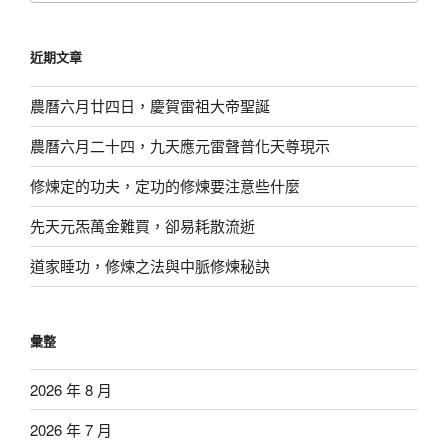
關
鍵
近期文章
字:
農曆六月廿四日，慶賀雷祖大帝聖誕
農曆六月二十四，九天應元雷聲普化天尊現示
修煉定的功夫，定功的修煉要注意些什麼
先天元炁萬金難買，卻易耗散流逝
道家睡功，修煉之法與中脈修煉秘訣
彙整
2026 年 8 月
2026 年 7 月