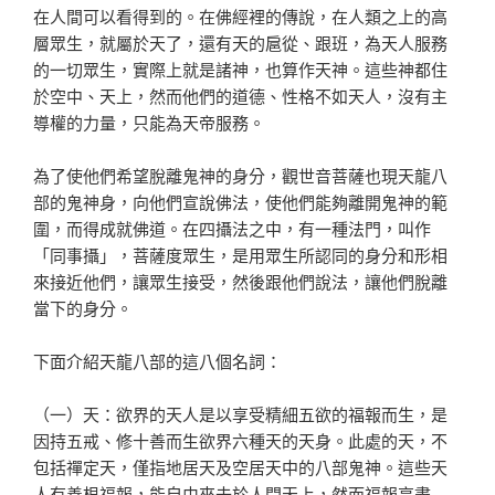
在人間可以看得到的。在佛經裡的傳說，在人類之上的高
層眾生，就屬於天了，還有天的扈從、跟班，為天人服務
的一切眾生，實際上就是諸神，也算作天神。這些神都住
於空中、天上，然而他們的道德、性格不如天人，沒有主
導權的力量，只能為天帝服務。
為了使他們希望脫離鬼神的身分，觀世音菩薩也現天龍八
部的鬼神身，向他們宣說佛法，使他們能夠離開鬼神的範
圍，而得成就佛道。在四攝法之中，有一種法門，叫作
「同事攝」，菩薩度眾生，是用眾生所認同的身分和形相
來接近他們，讓眾生接受，然後跟他們說法，讓他們脫離
當下的身分。
下面介紹天龍八部的這八個名詞：
（一）天：欲界的天人是以享受精細五欲的福報而生，是
因持五戒、修十善而生欲界六種天的天身。此處的天，不
包括禪定天，僅指地居天及空居天中的八部鬼神。這些天
人有善根福報，能自由來去於人間天上，然而福報享盡