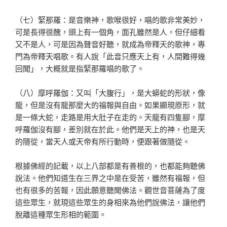
（七）緊那羅：是音樂神，歌喉很好，唱的歌非常美妙，
可是長得很醜，頭上有一個角，面孔雖然是人，但仔細看
又不是人，可是因為聲音好聽，就成為帝釋天的歌神，專
門為帝釋天唱歌。有人說「此音只應天上有，人間難得幾
回聞」，大概就是指緊那羅唱的歌了。
（八）摩呼羅伽：又叫「大腹行」，是大蟒蛇的形狀，像
龍，但是沒有龍那麼大的福報與自由。如果顯現原形，就
是一條大蛇，走路是用大肚子在走的。天龍有四隻腳，摩
呼羅伽沒有腳，差別就在於此。他們是天上的神，也是天
的隨從，當天人或天帝有所行動時，便跟著做隨從。
根據佛經的記載，以上八部都是有善根的，也都能夠聽佛
說法。他們知道生在三界之中是在受苦，雖然有福報，但
也有很多的苦報，因此願意聽聞佛法。觀世音菩薩為了度
這些眾生，就現這些眾生的身相來為他們說佛法，讓他們
脫離這種眾生形相的範圍。