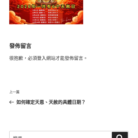
發佈留言
很抱歉，必須
登入
網站才能發佈留言。
文
上
上一篇
章
一
如何確定天恩、天赦的具體日期？
導
篇
覽
文
章
搜
搜