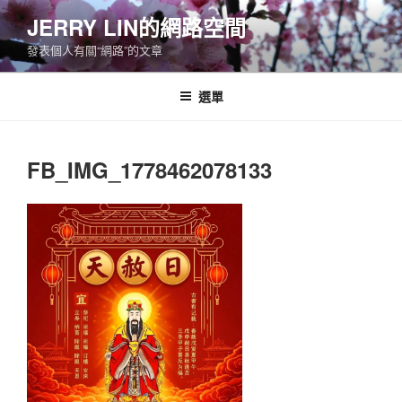
跳
JERRY LIN的網路空間
至
發表個人有關“網路”的文章
主
要
內
選單
容
FB_IMG_1778462078133