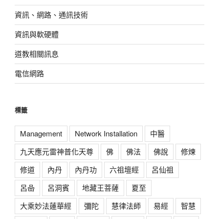
資訊、網路、通訊技術
資訊與軟硬體
道教相關訊息
電信網路
標籤
Management
Network Installation
中醫
九天應元雷神普化天尊
佛
佛法
佛說
修煉
修道
內丹
內丹功
六祖壇經
呂仙祖
呂喦
呂洞賓
地藏王菩薩
夏至
大乘妙法蓮華經
彌陀
慧律法師
易經
智慧