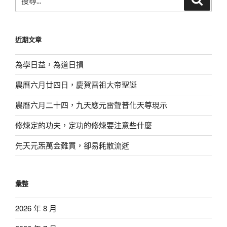
尋
尋
關
鍵
近期文章
字:
為學日益，為道日損
農曆六月廿四日，慶賀雷祖大帝聖誕
農曆六月二十四，九天應元雷聲普化天尊現示
修煉定的功夫，定功的修煉要注意些什麼
先天元炁萬金難買，卻易耗散流逝
彙整
2026 年 8 月