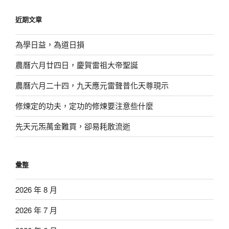
鍵
近期文章
字:
為學日益，為道日損
農曆六月廿四日，慶賀雷祖大帝聖誕
農曆六月二十四，九天應元雷聲普化天尊現示
修煉定的功夫，定功的修煉要注意些什麼
先天元炁萬金難買，卻易耗散流逝
彙整
2026 年 8 月
2026 年 7 月