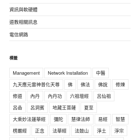
資訊與軟硬體
道教相關訊息
電信網路
標籤
Management
Network Installation
中醫
九天應元雷神普化天尊
佛
佛法
佛說
修煉
修道
內丹
內丹功
六祖壇經
呂仙祖
呂喦
呂洞賓
地藏王菩薩
夏至
大乘妙法蓮華經
彌陀
慧律法師
易經
智慧
楞嚴經
正念
法華經
法鼓山
淨土
淨宗