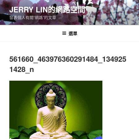
跳
JERRY LIN的網路空間
至
發表個人有關“網路”的文章
主
要
內
選單
容
561660_463976360291484_134925
1428_n