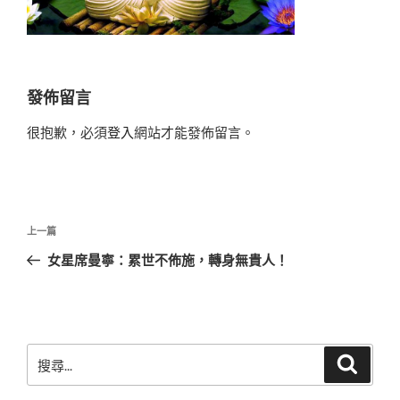
發佈留言
很抱歉，必須
登入
網站才能發佈留言。
文
上
上一篇
章
一
女星席曼寧：累世不佈施，轉身無貴人！
導
篇
覽
文
章
搜
搜
尋
尋
關