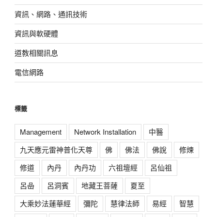
資訊、網路、通訊技術
資訊與軟硬體
道教相關訊息
電信網路
標籤
Management
Network Installation
中醫
九天應元雷神普化天尊
佛
佛法
佛說
修煉
修道
內丹
內丹功
六祖壇經
呂仙祖
呂喦
呂洞賓
地藏王菩薩
夏至
大乘妙法蓮華經
彌陀
慧律法師
易經
智慧