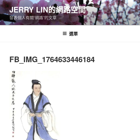
跳
JERRY LIN的網路空間
至
發表個人有關“網路”的文章
主
要
內
選單
容
FB_IMG_1764633446184