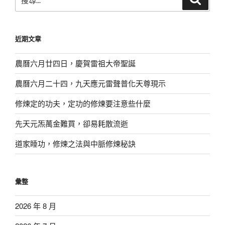
尋
尋
關
鍵
近期文章
字:
農曆六月廿四日，慶賀雷祖大帝聖誕
農曆六月二十四，九天應元雷聲普化天尊現示
修煉定的功夫，定功的修煉要注意些什麼
先天元炁萬金難買，卻易耗散流逝
道家睡功，修煉之法與中脈修煉秘訣
彙整
2026 年 8 月