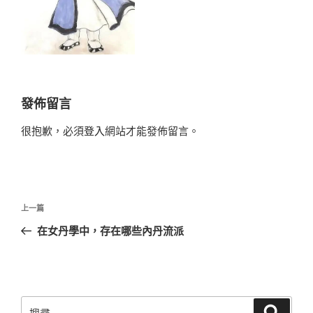
發佈留言
很抱歉，必須
登入
網站才能發佈留言。
文
上
上一篇
章
一
在女丹學中，存在哪些內丹流派
導
篇
覽
文
章
搜
搜