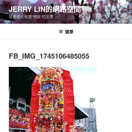
跳
JERRY LIN的網路空間
至
發表個人有關“網路”的文章
主
要
內
選單
容
FB_IMG_1745106485055