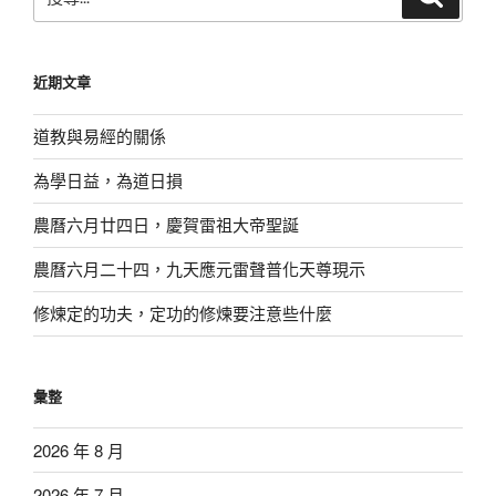
尋
尋
關
鍵
近期文章
字:
道教與易經的關係
為學日益，為道日損
農曆六月廿四日，慶賀雷祖大帝聖誕
農曆六月二十四，九天應元雷聲普化天尊現示
修煉定的功夫，定功的修煉要注意些什麼
彙整
2026 年 8 月
2026 年 7 月