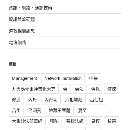
資訊、網路、通訊技術
資訊與軟硬體
道教相關訊息
電信網路
標籤
Management
Network Installation
中醫
九天應元雷神普化天尊
佛
佛法
佛說
修煉
修道
內丹
內丹功
六祖壇經
呂仙祖
呂喦
呂洞賓
地藏王菩薩
夏至
大乘妙法蓮華經
彌陀
慧律法師
易經
智慧