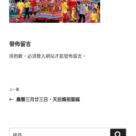
發佈留言
很抱歉，必須
登入
網站才能發佈留言。
文
上
上一篇
章
一
農曆三月廿三日，天后媽祖聖誕
導
篇
覽
文
章
搜
搜