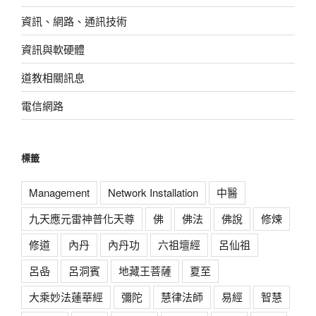
資訊、網路、通訊技術
資訊與軟硬體
道教相關訊息
電信網路
標籤
Management
Network Installation
中醫
九天應元雷神普化天尊
佛
佛法
佛說
修煉
修道
內丹
內丹功
六祖壇經
呂仙祖
呂喦
呂洞賓
地藏王菩薩
夏至
大乘妙法蓮華經
彌陀
慧律法師
易經
智慧