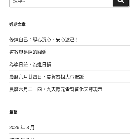
尋
尋
關
鍵
近期文章
字:
修煉自己：靜心沉心，安心渡己！
道教與易經的關係
為學日益，為道日損
農曆六月廿四日，慶賀雷祖大帝聖誕
農曆六月二十四，九天應元雷聲普化天尊現示
彙整
2026 年 8 月