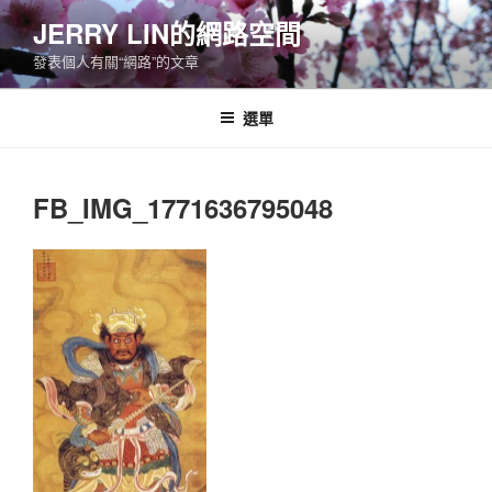
跳
JERRY LIN的網路空間
至
發表個人有關“網路”的文章
主
要
內
選單
容
FB_IMG_1771636795048