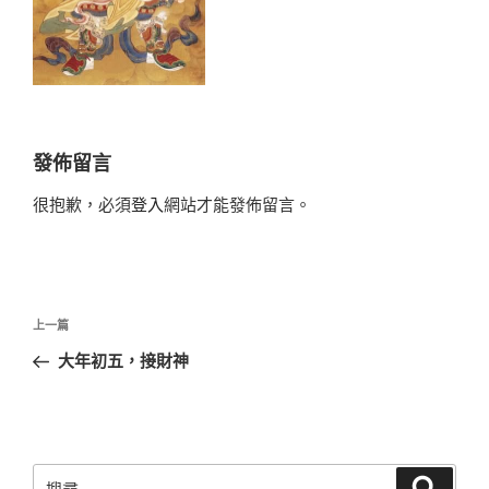
發佈留言
很抱歉，必須
登入
網站才能發佈留言。
文
上
上一篇
章
一
大年初五，接財神
導
篇
覽
文
章
搜
搜