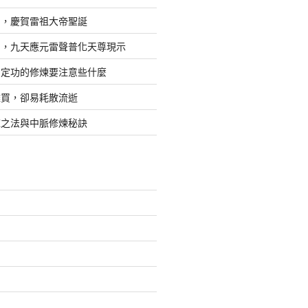
日，慶賀雷祖大帝聖誕
四，九天應元雷聲普化天尊現示
，定功的修煉要注意些什麼
難買，卻易耗散流逝
煉之法與中脈修煉秘訣