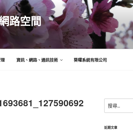
N的網路空間
管理
資訊、網路、通訊技術
葵曜系統有限公司
1693681_127590692
搜
尋
關
鍵
字:
近期文章