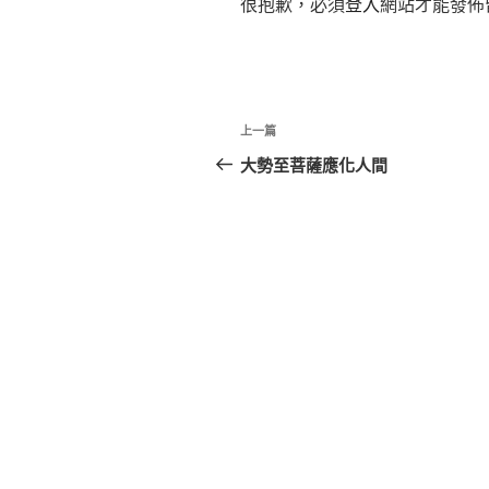
很抱歉，必須
登入
網站才能發佈
文
上
上一篇
章
一
大勢至菩薩應化人間
篇
導
文
覽
章