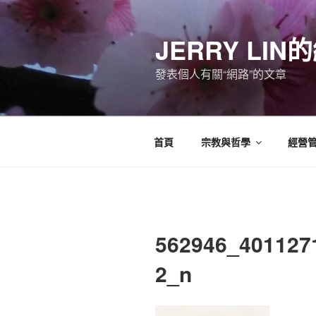
跳
至
JERRY LI
主
要
發表個人有關“網路”的文章
內
容
首頁
宗教與哲學
經營
562946_401127
2_n