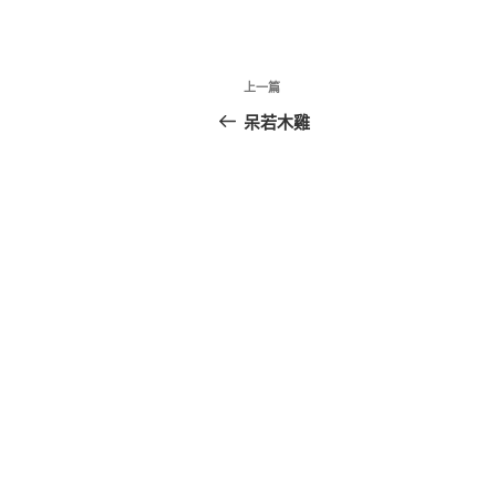
文
上
上一篇
章
一
呆若木雞
篇
導
文
覽
章