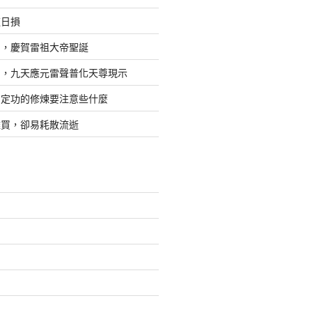
道日損
日，慶賀雷祖大帝聖誕
四，九天應元雷聲普化天尊現示
，定功的修煉要注意些什麼
難買，卻易耗散流逝