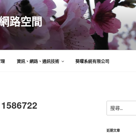
N的網路空間
管理
資訊、網路、通訊技術
葵曜系統有限公司
11586722
搜
尋
關
鍵
字:
近期文章