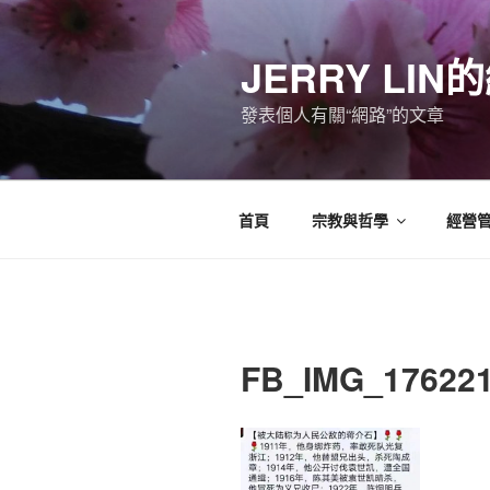
跳
至
JERRY LI
主
要
發表個人有關“網路”的文章
內
容
首頁
宗教與哲學
經營
FB_IMG_17622