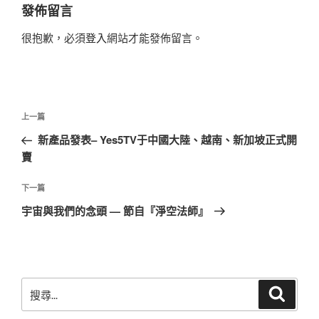
發佈留言
很抱歉，必須
登入
網站才能發佈留言。
文
上
上一篇
章
一
新產品發表– Yes5TV于中國大陸、越南、新加坡正式開
導
篇
賣
覽
文
章
下
下一篇
一
宇宙與我們的念頭 — 節自『淨空法師』
篇
文
章
搜
搜
尋
尋