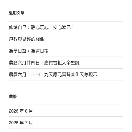
關
鍵
近期文章
字:
修煉自己：靜心沉心，安心渡己！
道教與易經的關係
為學日益，為道日損
農曆六月廿四日，慶賀雷祖大帝聖誕
農曆六月二十四，九天應元雷聲普化天尊現示
彙整
2026 年 8 月
2026 年 7 月