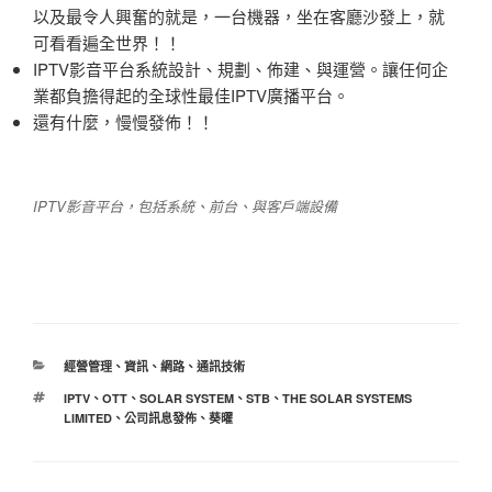
以及最令人興奮的就是，一台機器，坐在客廳沙發上，就
可看看遍全世界！！
IPTV影音平台系統設計、規劃、佈建、與運營。讓任何企
業都負擔得起的全球性最佳IPTV廣播平台。
還有什麼，慢慢發佈！！
IPTV影音平台，包括系統、前台、與客戶端設備
分
經營管理
、
資訊、網路、通訊技術
類
標
IPTV
、
OTT
、
SOLAR SYSTEM
、
STB
、
THE SOLAR SYSTEMS
籤
LIMITED
、
公司訊息發佈
、
葵曜