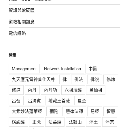
資訊與軟硬體
道教相關訊息
電信網路
標籤
Management
Network Installation
中醫
九天應元雷神普化天尊
佛
佛法
佛說
修煉
修道
內丹
內丹功
六祖壇經
呂仙祖
呂喦
呂洞賓
地藏王菩薩
夏至
大乘妙法蓮華經
彌陀
慧律法師
易經
智慧
楞嚴經
正念
法華經
法鼓山
淨土
淨宗