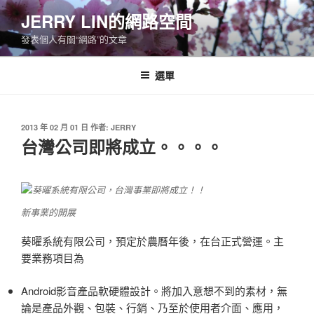
跳
JERRY LIN的網路空間
至
發表個人有關“網路”的文章
主
要
內
選單
容
發
2013 年 02 月 01 日
作者:
JERRY
佈
台灣公司即將成立。。。。
於
新事業的開展
葵曜系統有限公司，預定於農曆年後，在台正式營運。主
要業務項目為
Android影音產品軟硬體設計。將加入意想不到的素材，無
論是產品外觀、包裝、行銷、乃至於使用者介面、應用，