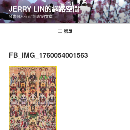
跳
JERRY LIN的網路空間
至
發表個人有關“網路”的文章
主
要
內
選單
容
FB_IMG_1760054001563