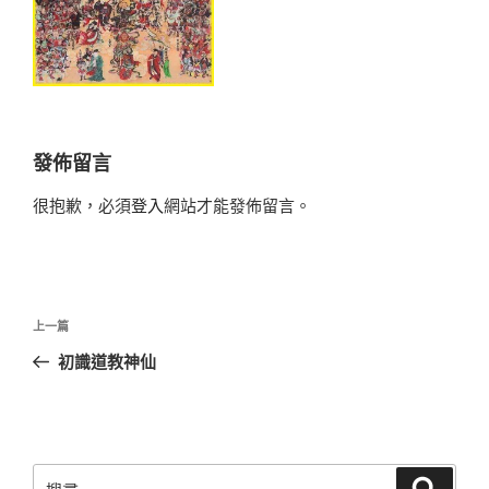
發佈留言
很抱歉，必須
登入
網站才能發佈留言。
文
上
上一篇
章
一
初識道教神仙
導
篇
覽
文
章
搜
搜