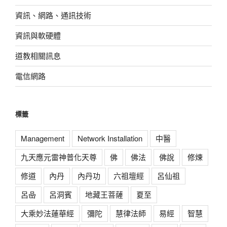
資訊、網路、通訊技術
資訊與軟硬體
道教相關訊息
電信網路
標籤
Management
Network Installation
中醫
九天應元雷神普化天尊
佛
佛法
佛說
修煉
修道
內丹
內丹功
六祖壇經
呂仙祖
呂喦
呂洞賓
地藏王菩薩
夏至
大乘妙法蓮華經
彌陀
慧律法師
易經
智慧