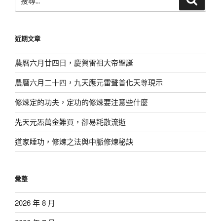
尋
尋
關
鍵
近期文章
字:
農曆六月廿四日，慶賀雷祖大帝聖誕
農曆六月二十四，九天應元雷聲普化天尊現示
修煉定的功夫，定功的修煉要注意些什麼
先天元炁萬金難買，卻易耗散流逝
道家睡功，修煉之法與中脈修煉秘訣
彙整
2026 年 8 月