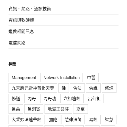
資訊、網路、通訊技術
資訊與軟硬體
道教相關訊息
電信網路
標籤
Management
Network Installation
中醫
九天應元雷神普化天尊
佛
佛法
佛說
修煉
修道
內丹
內丹功
六祖壇經
呂仙祖
呂喦
呂洞賓
地藏王菩薩
夏至
大乘妙法蓮華經
彌陀
慧律法師
易經
智慧