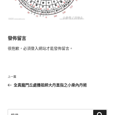
發佈留言
很抱歉，必須
登入
網站才能發佈留言。
文
上
上一篇
章
一
全真龍門丘處機祖師大丹直指之小乘內丹術
導
篇
覽
文
章
搜
搜