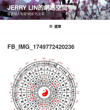
跳
JERRY LIN的網路空間
至
發表個人有關“網路”的文章
主
要
內
選單
容
FB_IMG_1749772420236