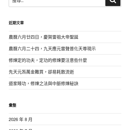
尋
尋
關
鍵
近期文章
字:
農曆六月廿四日，慶賀雷祖大帝聖誕
農曆六月二十四，九天應元雷聲普化天尊現示
修煉定的功夫，定功的修煉要注意些什麼
先天元炁萬金難買，卻易耗散流逝
道家睡功，修煉之法與中脈修煉秘訣
彙整
2026 年 8 月