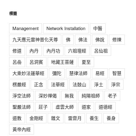
標籤
Management
Network Installation
中醫
九天應元雷神普化天尊
佛
佛法
佛說
修煉
修道
內丹
內丹功
六祖壇經
呂仙祖
呂喦
呂洞賓
地藏王菩薩
夏至
大乘妙法蓮華經
彌陀
慧律法師
易經
智慧
楞嚴經
正念
法華經
法鼓山
淨土
淨宗
淨空法師
深妙禪偈
無我
純陽祖師
老子
聖嚴法師
莊子
虛雲大師
道家
道德經
道教
金剛經
雜文
雷齋月
養生
養身
黃帝內經