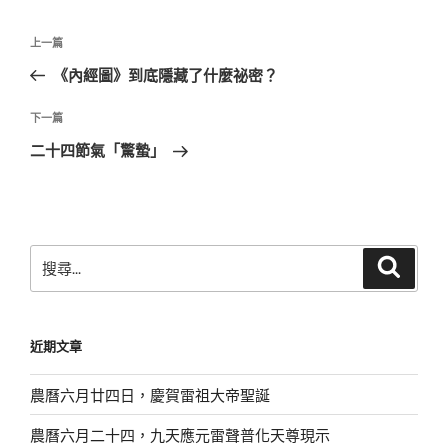
文
上
上一篇
章
一
《內經圖》到底隱藏了什麼祕密？
導
篇
覽
文
下
下一篇
章
一
二十四節氣「驚蟄」
篇
文
章
搜
搜
尋
尋
關
鍵
近期文章
字:
農曆六月廿四日，慶賀雷祖大帝聖誕
農曆六月二十四，九天應元雷聲普化天尊現示