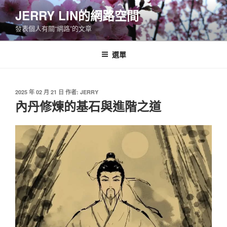
跳
JERRY LIN的網路空間
至
發表個人有關“網路”的文章
主
要
內
選單
容
發
2025 年 02 月 21 日
作者:
JERRY
佈
內丹修煉的基石與進階之道
於