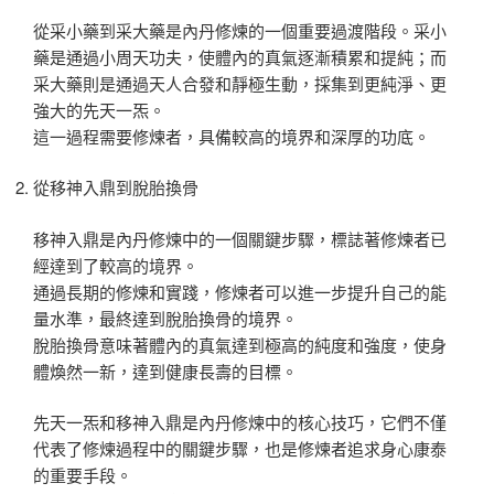
從采小藥到采大藥是內丹修煉的一個重要過渡階段。采小
藥是通過小周天功夫，使體內的真氣逐漸積累和提純；而
采大藥則是通過天人合發和靜極生動，採集到更純淨、更
強大的先天一炁。
這一過程需要修煉者，具備較高的境界和深厚的功底。
從移神入鼎到脫胎換骨
移神入鼎是內丹修煉中的一個關鍵步驟，標誌著修煉者已
經達到了較高的境界。
通過長期的修煉和實踐，修煉者可以進一步提升自己的能
量水準，最終達到脫胎換骨的境界。
脫胎換骨意味著體內的真氣達到極高的純度和強度，使身
體煥然一新，達到健康長壽的目標。
先天一炁和移神入鼎是內丹修煉中的核心技巧，它們不僅
代表了修煉過程中的關鍵步驟，也是修煉者追求身心康泰
的重要手段。