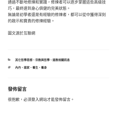
通過不斷地修煉和實踐，修煉者可以逐步掌握這些高級技
巧，最終達到身心俱健的完美狀態。
無論是初學者還是有經驗的修煉者，都可以從中獲得深刻
的啟示和寶貴的修煉經驗。
圖文源於互聯網
分
其它哲學思想
、
宗教與哲學
、
道教相關訊息
類
標
內丹
、
道家
、
養生
、
養身
籤
發佈留言
很抱歉，必須
登入
網站才能發佈留言。