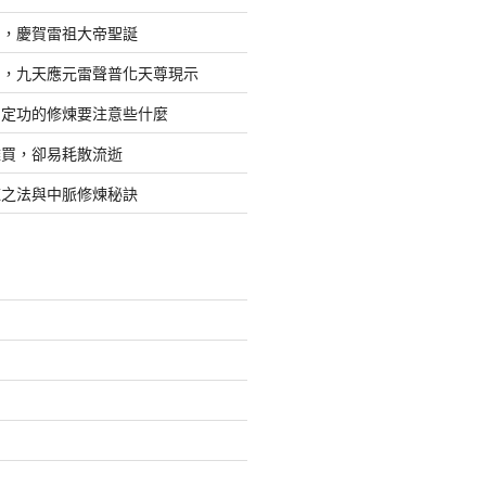
日，慶賀雷祖大帝聖誕
四，九天應元雷聲普化天尊現示
，定功的修煉要注意些什麼
難買，卻易耗散流逝
煉之法與中脈修煉秘訣