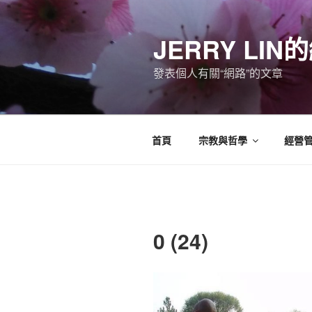
跳
至
JERRY LI
主
要
發表個人有關“網路”的文章
內
容
首頁
宗教與哲學
經營
0 (24)