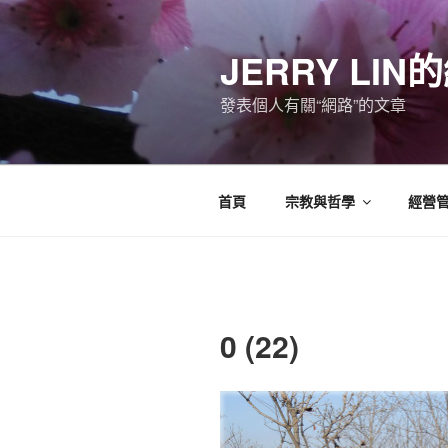
跳
至
JERRY LI
主
要
發表個人有關“網路”的文章
內
容
首頁
宗教與哲學
經營
0 (22)