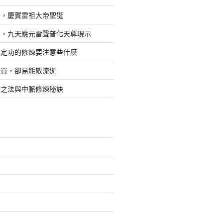
日，慶賀雷祖大帝聖誕
四，九天應元雷聲普化天尊現示
，定功的修煉要注意些什麼
難買，卻易耗散流逝
煉之法與中脈修煉秘訣