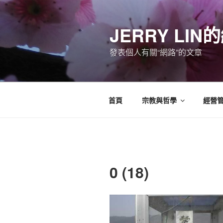
跳
至
JERRY LI
主
要
發表個人有關“網路”的文章
內
容
首頁
宗教與哲學
經營
0 (18)