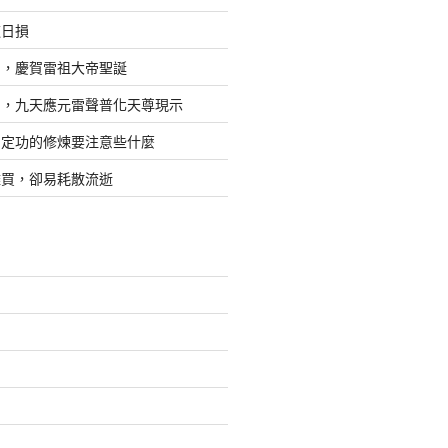
道日損
日，慶賀雷祖大帝聖誕
四，九天應元雷聲普化天尊現示
，定功的修煉要注意些什麼
難買，卻易耗散流逝