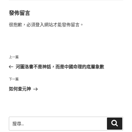
發佈留言
很抱歉，必須
登入
網站才能發佈留言。
文
上
上一篇
章
一
河圖洛書不是神話，而是中國命理的底層象數
導
篇
覽
文
下
下一篇
章
一
如何查元神
篇
文
章
搜
搜
尋
尋