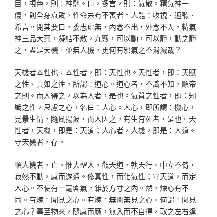
目，視色，則：神馳。口，多言，則：氣散。精氣神一
傷，則全身衰敗，性命未有不喪者。人能：收視、返聽、
希言。閉其要口，委志虛無，內念不出，外念不入，精氣
神三品大藥，凝結不散，九竅，可以動，可以靜，動之靜
之，盡是天機，並無人機，更何有邪氣之不消滅哉？
天機者本性也，本性者，即：天性也。天性者，即：天賦
之性、真如之性，所謂：道心。道心者，不識不知，順帝
之則。而人得之，以為人者，是也。氣質之性者，即：知
識之性，思慮之心，名曰：人心。人心，即所謂：機心，
見景生情，隨風揚波，而人因之，有生有死者，是也。天
性者，天機，即是：天道；人心者，人機，即是：人道。
守天機者，存。
順人機者，亡。惟大聖人，觀天道，執天行。中立不倚，
寂然不動，感而遂通。修真性，而化氣性；守天道，而定
人心。不使有一毫客氣，雜於方寸之內。然，煉心有不
同。有煉：聞見之心。有煉：無聞無見之心。何謂：聞見
之心？事至物來，隨感而應，無入而不自得，取之左右逢