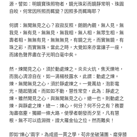
源，譬如：明鏡寶珠照物者，鏡光珠彩而鏡靜常明、珠圓
自皎，何常因所照而輒變？因照多而輒晦耶？
何謂：無聞無見之心？寂寂反照，朗朗內觀，無人見，無
我見，無有見，無無見，無我相，無人相，無眾生相，無
壽者相。無無有見，無無無見，有鏡之光，而實無鏡，有
珠之彩，而實無珠。當此之時，大覺如來亦當讓子一座，
而諸色聲界盡在子光明白毫中矣。
然，煉聞見之心，須於動處煉之。炎炎火炕，焦天爍地，
而我心清涼自在，如一滴楊枝露水，此謂：動處之煉。
煉，無聞無見之心，須於靜處煉之。一覺萬劫，泡影電
光，隨起隨滅，而如如不動，慧性常空，此為：靜處之
煉。雖然聞見之心，與無聞無見之心，總一也。則動處之
煉，與靜處之煉，總一：煉心，何分？何不分之有？務要
淘盡宿塵，獨顯一條大路，使學者朝發而夕至，凡有慧
根，無不可以造淵微，證大羅金仙之位。然而難矣！
即如“煉心”兩字，為成道一貫之學，苟非坐破蒲團、磨穿膝