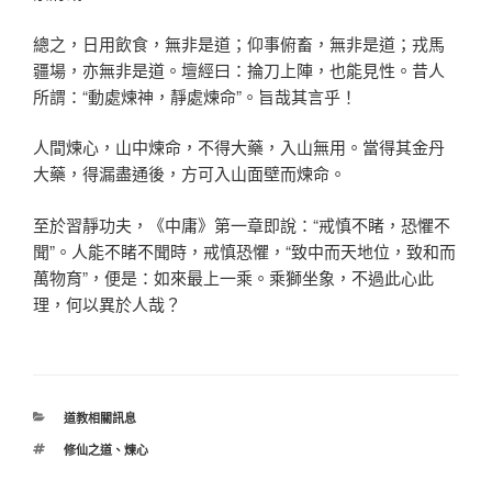
總之，日用飲食，無非是道；仰事俯畜，無非是道；戎馬
疆場，亦無非是道。壇經曰：掄刀上陣，也能見性。昔人
所謂：“動處煉神，靜處煉命”。旨哉其言乎！
人間煉心，山中煉命，不得大藥，入山無用。當得其金丹
大藥，得漏盡通後，方可入山面壁而煉命。
至於習靜功夫，《中庸》第一章即說：“戒慎不睹，恐懼不
聞”。人能不睹不聞時，戒慎恐懼，“致中而天地位，致和而
萬物育”，便是：如來最上一乘。乘獅坐象，不過此心此
理，何以異於人哉？
分
道教相關訊息
類
標
修仙之道
、
煉心
籤