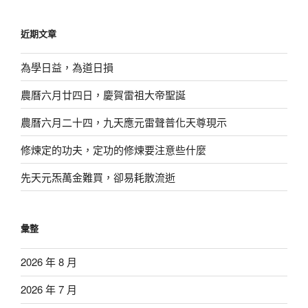
關
鍵
近期文章
字:
為學日益，為道日損
農曆六月廿四日，慶賀雷祖大帝聖誕
農曆六月二十四，九天應元雷聲普化天尊現示
修煉定的功夫，定功的修煉要注意些什麼
先天元炁萬金難買，卻易耗散流逝
彙整
2026 年 8 月
2026 年 7 月