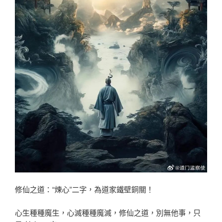
修仙之道：“煉心”二字，為道家鐵壁銅關！
心生種種魔生，心滅種種魔滅，修仙之道，別無他事，只