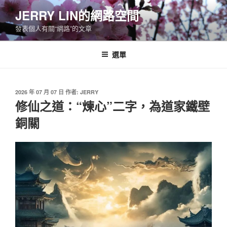
跳
JERRY LIN的網路空間
至
發表個人有關“網路”的文章
主
要
內
選單
容
發
2026 年 07 月 07 日
作者:
JERRY
佈
修仙之道：“煉心”二字，為道家鐵壁
於
銅關