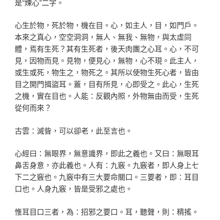
是“煉心”二字。
心生於物，死於物，機在目。心，如主人，目，如門戶。
本來之真心，空空洞洞，無人、無我、無物，與太虛同
體，焉有生死？其有生死者，後天肉團之心耳。心，不可
見，因物而見。見物，便見心，無物，心不現。此主人，
或生或死，物生之，物死之。其所以使物生死心者，皆由
目之開門揖盜耳。蓋，目有所見，心即受之。此心，生死
之機，實在目也。人能：反觀內照，外物無由而受，生死
從何而來？
古雲：滅眥，可以卻老，此至言也。
心經曰：無眼界，無意識界，即此之義也。又曰：無眼耳
鼻舌身意，亦此義也。人有：九竅。九竅者，即人身上七
下二之竅也。九竅中有三大要命關口。三要者，即：耳目
口也。人身九竅，皆是受邪之處也。
惟耳目口三者，為：招邪之要口。耳，聽聲，則：精搖。