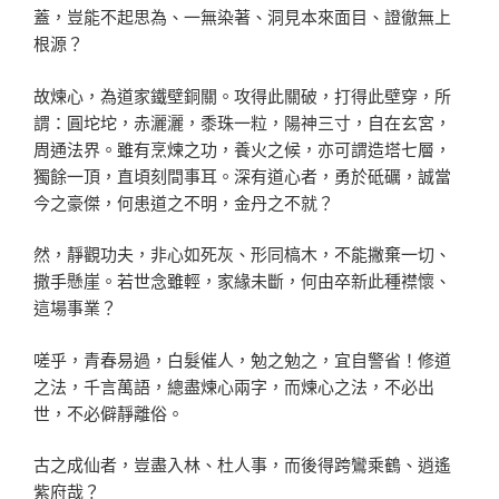
蓋，豈能不起思為、一無染著、洞見本來面目、證徹無上
根源？
故煉心，為道家鐵壁銅關。攻得此關破，打得此壁穿，所
謂：圓坨坨，赤灑灑，黍珠一粒，陽神三寸，自在玄宮，
周通法界。雖有烹煉之功，養火之候，亦可謂造塔七層，
獨餘一頂，直頃刻間事耳。深有道心者，勇於砥礪，誠當
今之豪傑，何患道之不明，金丹之不就？
然，靜觀功夫，非心如死灰、形同槁木，不能撇棄一切、
撒手懸崖。若世念雖輕，家緣未斷，何由卒新此種襟懷、
這場事業？
嗟乎，青春易過，白髮催人，勉之勉之，宜自警省！修道
之法，千言萬語，總盡煉心兩字，而煉心之法，不必出
世，不必僻靜離俗。
古之成仙者，豈盡入林、杜人事，而後得跨鸞乘鶴、逍遙
紫府哉？