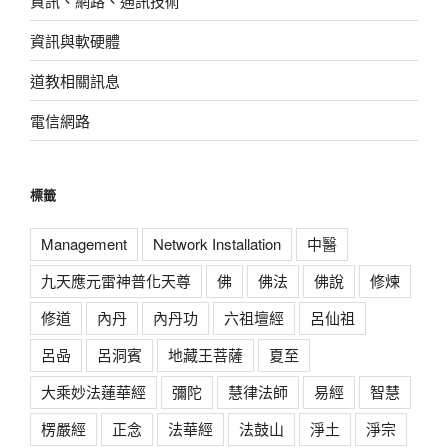
資訊、網路、通訊技術
資訊與軟硬體
道教相關訊息
電信網路
標籤
Management
Network Installation
中醫
九天應元雷神普化天尊
佛
佛法
佛說
修煉
修道
內丹
內丹功
六祖壇經
呂仙祖
呂喦
呂洞賓
地藏王菩薩
夏至
大乘妙法蓮華經
彌陀
慧律法師
易經
智慧
楞嚴經
正念
法華經
法鼓山
淨土
淨宗