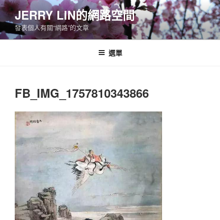
跳
JERRY LIN的網路空間
至
發表個人有關“網路”的文章
主
要
內
選單
容
FB_IMG_1757810343866