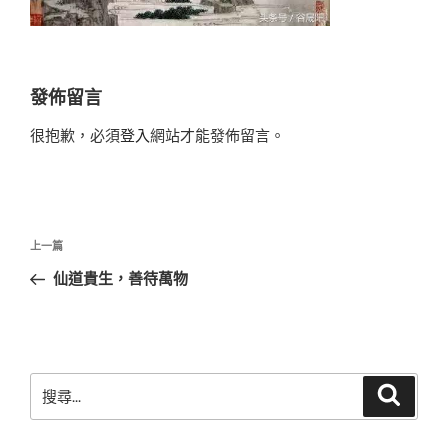
發佈留言
很抱歉，必須
登入
網站才能發佈留言。
文
上
上一篇
章
一
仙道貴生，善待萬物
導
篇
覽
文
章
搜
搜
尋
尋
關