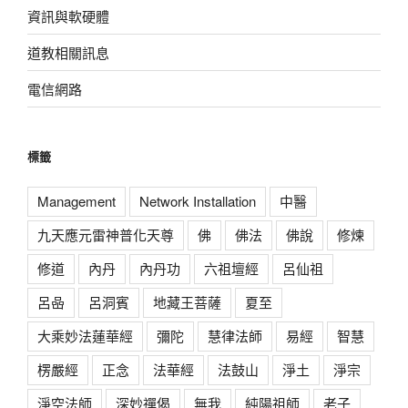
資訊與軟硬體
道教相關訊息
電信網路
標籤
Management
Network Installation
中醫
九天應元雷神普化天尊
佛
佛法
佛說
修煉
修道
內丹
內丹功
六祖壇經
呂仙祖
呂喦
呂洞賓
地藏王菩薩
夏至
大乘妙法蓮華經
彌陀
慧律法師
易經
智慧
楞嚴經
正念
法華經
法鼓山
淨土
淨宗
淨空法師
深妙禪偈
無我
純陽祖師
老子