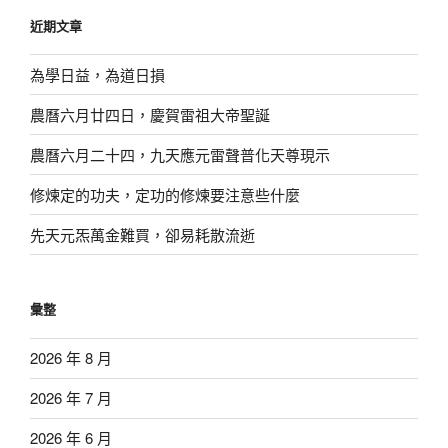
鍵
近期文章
字:
為學日益，為道日損
農曆六月廿四日，慶賀雷祖大帝聖誕
農曆六月二十四，九天應元雷聲普化天尊現示
修煉定的功夫，定功的修煉要注意些什麼
先天元炁萬金難買，卻易耗散流逝
彙整
2026 年 8 月
2026 年 7 月
2026 年 6 月