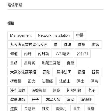
電信網路
標籤
Management
Network Installation
中醫
九天應元雷神普化天尊
佛
佛法
佛說
修煉
修道
內丹
內丹功
六祖壇經
呂仙祖
呂喦
呂洞賓
地藏王菩薩
夏至
大乘妙法蓮華經
彌陀
慧律法師
易經
智慧
楞嚴經
正念
法華經
法鼓山
淨土
淨宗
淨空法師
深妙禪偈
無我
純陽祖師
老子
聖嚴法師
莊子
虛雲大師
道家
道德經
道教
金剛經
雜文
雷齋月
養生
養身