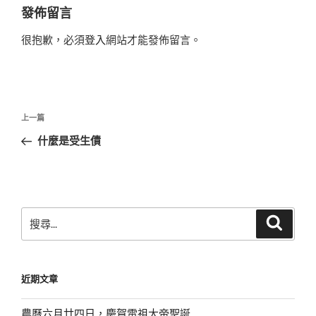
發佈留言
很抱歉，必須
登入
網站才能發佈留言。
文
上
上一篇
章
一
什麼是受生債
導
篇
覽
文
章
搜
搜
尋
尋
關
鍵
近期文章
字:
農曆六月廿四日，慶賀雷祖大帝聖誕