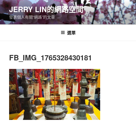
跳
JERRY LIN的網路空間
至
發表個人有關“網路”的文章
主
要
內
選單
容
FB_IMG_1765328430181