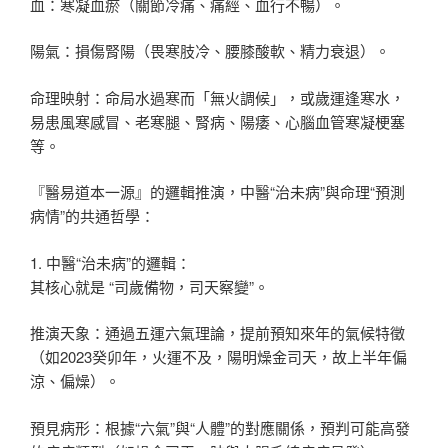
血：寒凝血瘀（關節冷痛、痛經、血行不暢）。
陽氣：損傷腎陽（畏寒肢冷、腰膝酸軟、精力衰退）。
命理映射：命局水過寒而「無火調候」，或歲運逢寒水，
易患風寒感冒、老寒腿、腎病、陽痿、心腦血管寒凝梗塞
等。
『醫易道本一源』的邏輯推演，中醫“治未病”與命理“預測
病情”的共通哲學：
1. 中醫“治未病”的邏輯：
其核心就是 “司歲備物，司天察變”。
推演天象：通過五運六氣理論，提前預知來年的氣候特徵
（如2023癸卯年，火運不及，陽明燥金司天，故上半年偏
涼、偏燥）。
預見病形：根據“六氣”與“人體”的對應關係，預判可能高發