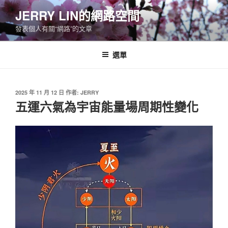
跳
JERRY LIN的網路空間
至
發表個人有關“網路”的文章
主
要
內
選單
容
發
2025 年 11 月 12 日
作者:
JERRY
佈
五運六氣為宇宙能量場周期性變化
於