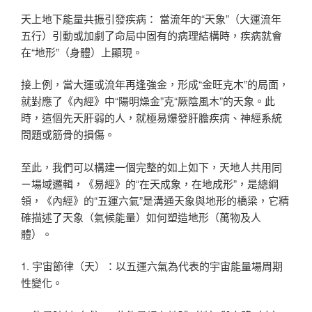
天上地下能量共振引發疾病： 當流年的“天象”（大運流年
五行）引動或加劇了命局中固有的病理結構時，疾病就會
在“地形”（身體）上顯現。
接上例，當大運或流年再逢強金，形成“金旺克木”的局面，
就對應了《內經》中“陽明燥金”克“厥陰風木”的天象。此
時，這個先天肝弱的人，就極易爆發肝膽疾病、神經系統
問題或筋骨的損傷。
至此，我們可以構建一個完整的如上如下，天地人共用同
ㄧ場域邏輯，《易經》的“在天成象，在地成形”，是總綱
領，《內經》的“五運六氣”是溝通天象與地形的橋梁，它精
確描述了天象（氣候能量）如何塑造地形（萬物及人
體）。
1. 宇宙節律（天）：以五運六氣為代表的宇宙能量場周期
性變化。