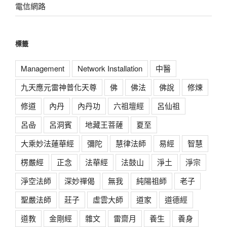
電信網路
標籤
Management
Network Installation
中醫
九天應元雷神普化天尊
佛
佛法
佛說
修煉
修道
內丹
內丹功
六祖壇經
呂仙祖
呂喦
呂洞賓
地藏王菩薩
夏至
大乘妙法蓮華經
彌陀
慧律法師
易經
智慧
楞嚴經
正念
法華經
法鼓山
淨土
淨宗
淨空法師
深妙禪偈
無我
純陽祖師
老子
聖嚴法師
莊子
虛雲大師
道家
道德經
道教
金剛經
雜文
雷齋月
養生
養身