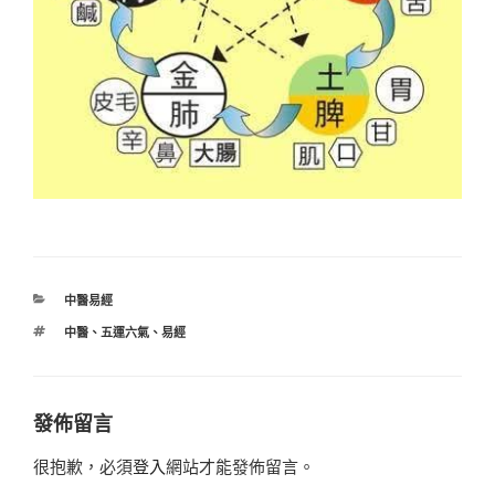
分
中醫易經
類
標
中醫
、
五運六氣
、
易經
籤
發佈留言
很抱歉，必須
登入
網站才能發佈留言。