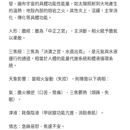
發、遍布宇宙的具體功能性能量，如太陽照射到大地產生
的溫熱、地殼內部的熔岩之火。其性炎上、活躍，主宰消
化、傳化等具體功能。
人形：膽經：膽為「中正之官」，主決斷。相火賦予膽氣
以果敢。
三焦經：三焦為「決瀆之官，水道出焉」，是元氣與水液
運行的通道，相當於人體的能量代謝系統和體液循環系
統。
天象影響： 當相火妄動（失控），則導致以下病相：
氣：膽火橫逆（口苦、脅痛）、三焦鬱熱（煩躁、失
眠）。
津液：耗傷陰液（甲狀腺功能亢進、消穀善飢）。
情志：急躁易怒、焦慮不安。