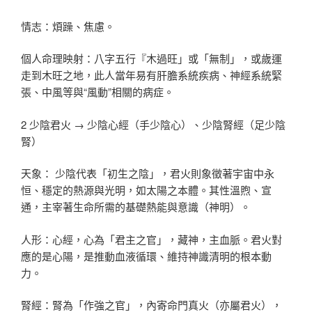
情志：煩躁、焦慮。
個人命理映射：八字五行『木過旺」或「無制」，或歲運
走到木旺之地，此人當年易有肝膽系統疾病、神經系統緊
張、中風等與“風動”相關的病症。
2 少陰君火 → 少陰心經（手少陰心）、少陰腎經（足少陰
腎）
天象： 少陰代表「初生之陰」，君火則象徵著宇宙中永
恒、穩定的熱源與光明，如太陽之本體。其性溫煦、宣
通，主宰著生命所需的基礎熱能與意識（神明）。
人形：心經，心為「君主之官」，藏神，主血脈。君火對
應的是心陽，是推動血液循環、維持神識清明的根本動
力。
腎經：腎為「作強之官」，內寄命門真火（亦屬君火），