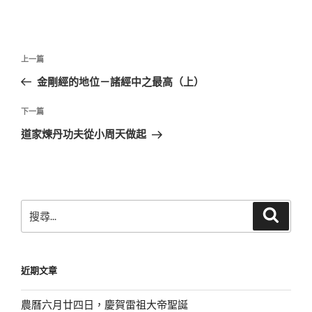
文
上
上一篇
章
一
金剛經的地位－諸經中之最高（上）
導
篇
覽
文
下
下一篇
章
一
道家煉丹功夫從小周天做起
篇
文
章
搜
搜
尋
尋
關
鍵
近期文章
字:
農曆六月廿四日，慶賀雷祖大帝聖誕