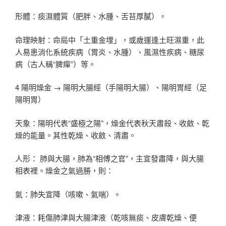
形體：痰濕體質（肥胖、水腫、舌苔厚膩）。
命理映射：命局中「土重金埋」，或歲運逢土旺濕重，此
人易患消化系統疾病（胃炎、水腫）、風濕性疾病、糖尿
病（古人稱“脾癉”）等。
4 陽明燥金 → 陽明大腸經（手陽明大腸）、陽明胃經（足
陽明胃）
天象：陽明代表“盛極之陽”，燥金代表秋天肅殺、收斂、乾
燥的能量。其性乾燥、收斂、清肅。
人形： 肺與大腸，肺為“相傅之官”，主宣發肅降，與大腸
相表裡。燥金之氣過勝，則：
氣：肺失宣降（咳嗽、氣喘）。
津液：耗傷肺津與大腸津液（乾咳無痰、皮膚乾燥、便