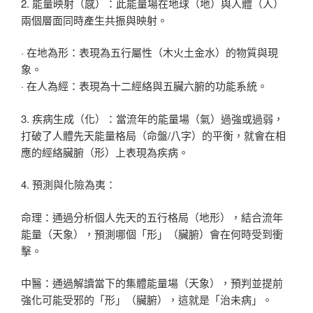
2. 能量映射（感）：此能量場在地球（地）與人體（人）
兩個層面同時產生共振與映射。
· 在地為形：表現為五行屬性（木火土金水）的物質與現
象。
· 在人為經：表現為十二經絡與五臟六腑的功能系統。
3. 疾病生成（化）：當流年的能量場（氣）過強或過弱，
打破了人體先天能量格局（命盤/八字）的平衡，就會在相
應的經絡臟腑（形）上表現為疾病。
4. 預測與化險為夷：
命理：通過分析個人先天的五行格局（地形），結合流年
能量（天象），預測哪個「形」（臟腑）會在何時受到衝
擊。
中醫：通過解讀當下的集體能量場（天象），預判並提前
強化可能受邪的「形」（臟腑），這就是「治未病」。