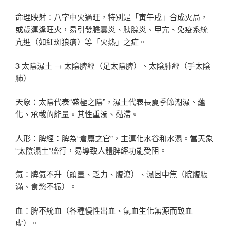
命理映射：八字中火過旺，特別是「寅午戌」合成火局，
或歲運逢旺火，易引發膽囊炎、胰腺炎、甲亢、免疫系統
亢進（如紅斑狼瘡）等「火熱」之症。
3 太陰濕土 → 太陰脾經（足太陰脾）、太陰肺經（手太陰
肺）
天象：太陰代表“盛極之陰”，濕土代表長夏季節潮濕、蘊
化、承載的能量。其性重濁、黏滯。
人形：脾經：脾為“倉廩之官”，主運化水谷和水濕。當天象
“太陰濕土”盛行，易導致人體脾經功能受阻。
氣：脾氣不升（頭暈、乏力、腹瀉）、濕困中焦（脘腹脹
滿、食慾不振）。
血：脾不統血（各種慢性出血、氣血生化無源而致血
虛）。