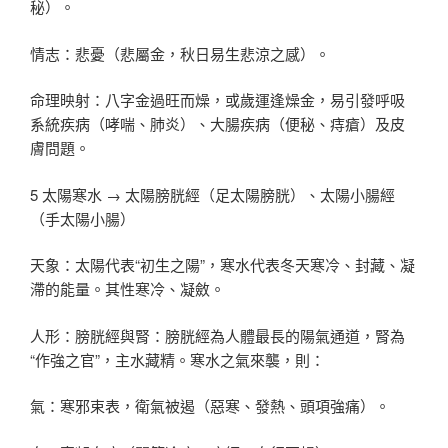
秘）。
情志：悲憂（悲屬金，秋日易生悲涼之感）。
命理映射：八字金過旺而燥，或歲運逢燥金，易引發呼吸
系統疾病（哮喘、肺炎）、大腸疾病（便秘、痔瘡）及皮
膚問題。
5 太陽寒水 → 太陽膀胱經（足太陽膀胱）、太陽小腸經
（手太陽小腸）
天象：太陽代表“初生之陽”，寒水代表冬天寒冷、封藏、凝
滯的能量。其性寒冷、凝斂。
人形：膀胱經與腎：膀胱經為人體最長的陽氣通道，腎為
“作強之官”，主水藏精。寒水之氣來襲，則：
氣：寒邪束表，衛氣被遏（惡寒、發熱、頭項強痛）。