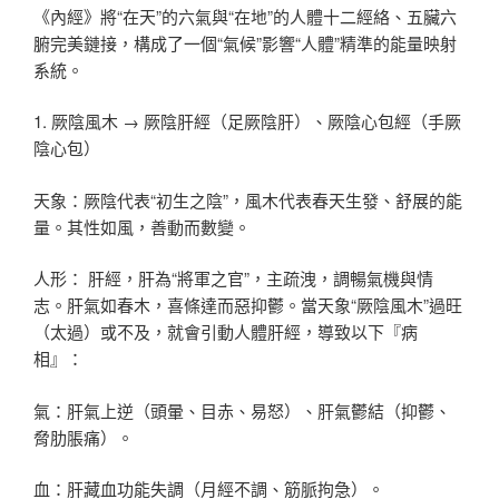
《內經》將“在天”的六氣與“在地”的人體十二經絡、五臟六
腑完美鏈接，構成了一個“氣候”影響“人體”精準的能量映射
系統。
1. 厥陰風木 → 厥陰肝經（足厥陰肝）、厥陰心包經（手厥
陰心包）
天象：厥陰代表“初生之陰”，風木代表春天生發、舒展的能
量。其性如風，善動而數變。
人形： 肝經，肝為“將軍之官”，主疏洩，調暢氣機與情
志。肝氣如春木，喜條達而惡抑鬱。當天象“厥陰風木”過旺
（太過）或不及，就會引動人體肝經，導致以下『病
相』：
氣：肝氣上逆（頭暈、目赤、易怒）、肝氣鬱結（抑鬱、
脅肋脹痛）。
血：肝藏血功能失調（月經不調、筋脈拘急）。