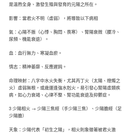
是溫煦全身、激發生殖與發育的元陽之所在。
影響：當君火不明（虛弱），將導致以下病相
氣：心陽不振（心悸、胸悶、畏寒）、腎陽衰微（腰冷、
尿頻、機能衰退）。
血：血行無力、寒凝血瘀。
情志：精神萎靡、反應遲鈍。
命理映射：八字中水火失衡，尤其丙丁火（太陽、燈燭之
火）虛弱無根，或歲運逢強水剋火，易引發心腎陽虛類疾
病，如心力衰竭、心律不整、腎功能衰退及抑鬱症。
3 少陽相火 → 少陽三焦經（手少陽三焦）、少陽膽經（足
少陽膽）
天象：少陽代表「初生之陽」，相火則象徵著被君火激