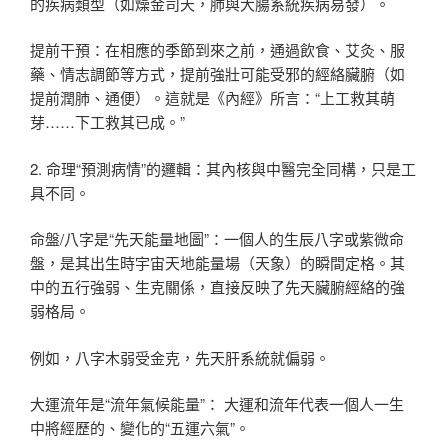
的疾病類型（如燥金司天，肺與大腸系統疾病易發）。
提前干預：在相應的季節到來之前，通過飲食、艾灸、服
藥、情志調節等方式，提前強壯可能受邪的經絡臟腑（如
提前潤肺、通便）。這就是《內經》所言：“上工救其萌
芽……下工救其已成。”
2. 命理“預測病情”的邏輯：其內核與中醫完全同構，只是工
具不同。
命盤/八字是“先天能量地圖”：一個人的生辰八字或紫微命
盤，是其出生時宇宙天地能量場（天象）的瞬間定格。其
中的五行強弱、生克關係，直接反映了先天臟腑經絡的強
弱格局。
例如，八字木弱受金克，先天肝系統就偏弱。
大運流年是“流年氣候能量”： 大運和流年代表一個人一生
中將經歷的、變化的“五運六氣”。