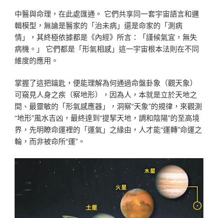
中醫與命理，在此處匯通。 它們共享同一套宇宙語言和邏
輯模型，無論是醫家的「治未病」還是命家的「測病
情」，其終極依據都是《內經》所言：「謹候氣宜，無失
病機。」 它們都是「形氣相感」這一宇宙根本法則在不同
維度的應用。
掌握了這把鑰匙，便能理解為何通過命盤卦象（觀天象）
可窺見人身之疾（察地形），因為人，本就是立於天地之
間、最靈敏的「形氣感應器」，洞察“天象”的規律，來觀測
“地形”風水吉凶，最終達到“提挈天地，調和陰陽”的至高境
界，先明瞭命運裡的「運氣」之緣由，人才能“運轉”命運之
輪，而非被命所“運”。