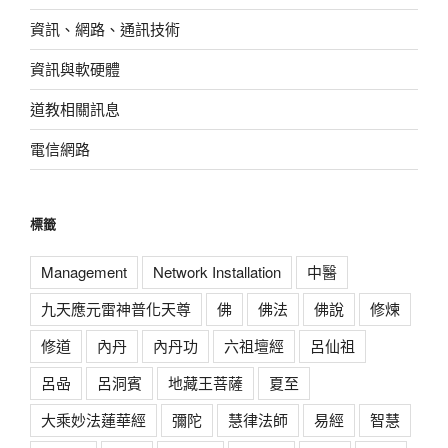
資訊、網路、通訊技術
資訊與軟硬體
道教相關訊息
電信網路
標籤
Management
Network Installation
中醫
九天應元雷神普化天尊
佛
佛法
佛說
修煉
修道
內丹
內丹功
六祖壇經
呂仙祖
呂喦
呂洞賓
地藏王菩薩
夏至
大乘妙法蓮華經
彌陀
慧律法師
易經
智慧