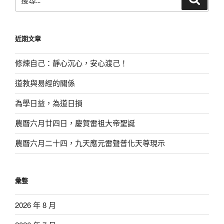
尋
尋
關
鍵
近期文章
字:
修煉自己：靜心沉心，安心渡己！
道教與易經的關係
為學日益，為道日損
農曆六月廿四日，慶賀雷祖大帝聖誕
農曆六月二十四，九天應元雷聲普化天尊現示
彙整
2026 年 8 月