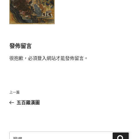
發佈留言
很抱歉，必須
登入
網站才能發佈留言。
文
上
上一篇
章
一
五百羅漢圖
導
篇
覽
文
章
搜
搜