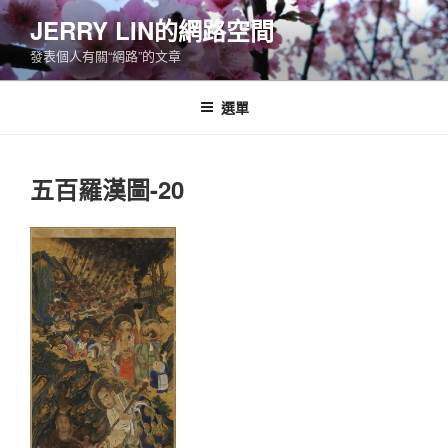
跳
JERRY LIN的網路空間
至
發表個人有關“網路”的文章
主
要
內
選單
容
五百羅漢圖-20