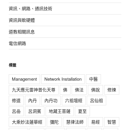
資訊、網路、通訊技術
資訊與軟硬體
道教相關訊息
電信網路
標籤
Management
Network Installation
中醫
九天應元雷神普化天尊
佛
佛法
佛說
修煉
修道
內丹
內丹功
六祖壇經
呂仙祖
呂喦
呂洞賓
地藏王菩薩
夏至
大乘妙法蓮華經
彌陀
慧律法師
易經
智慧