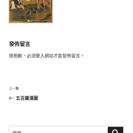
發佈留言
很抱歉，必須
登入
網站才能發佈留言。
文
上
上一篇
章
一
五百羅漢圖
導
篇
覽
文
章
搜
搜