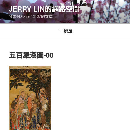
跳
JERRY LIN的網路空間
至
發表個人有關“網路”的文章
主
要
內
選單
容
五百羅漢圖-00