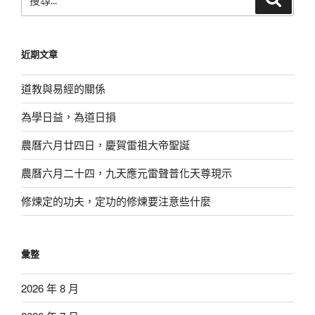
尋
尋
關
鍵
近期文章
字:
道教與易經的關係
為學日益，為道日損
農曆六月廿四日，慶賀雷祖大帝聖誕
農曆六月二十四，九天應元雷聲普化天尊現示
修煉定的功夫，定功的修煉要注意些什麼
彙整
2026 年 8 月