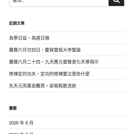
尋
尋
關
鍵
近期文章
字:
為學日益，為道日損
農曆六月廿四日，慶賀雷祖大帝聖誕
農曆六月二十四，九天應元雷聲普化天尊現示
修煉定的功夫，定功的修煉要注意些什麼
先天元炁萬金難買，卻易耗散流逝
彙整
2026 年 8 月