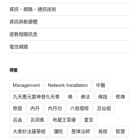
資訊、網路、通訊技術
資訊與軟硬體
道教相關訊息
電信網路
標籤
Management
Network Installation
中醫
九天應元雷神普化天尊
佛
佛法
佛說
修煉
修道
內丹
內丹功
六祖壇經
呂仙祖
呂喦
呂洞賓
地藏王菩薩
夏至
大乘妙法蓮華經
彌陀
慧律法師
易經
智慧