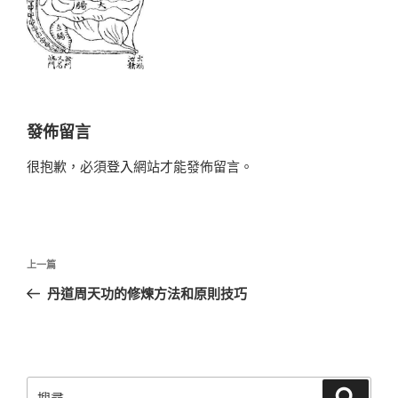
發佈留言
很抱歉，必須
登入
網站才能發佈留言。
文
上
上一篇
章
一
丹道周天功的修煉方法和原則技巧
導
篇
覽
文
章
搜
搜