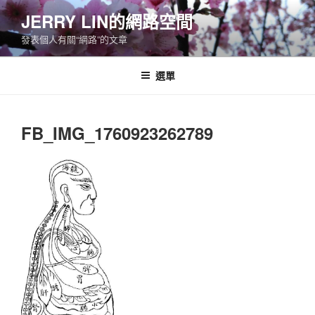
跳
JERRY LIN的網路空間
至
發表個人有關“網路”的文章
主
要
內
選單
容
FB_IMG_1760923262789