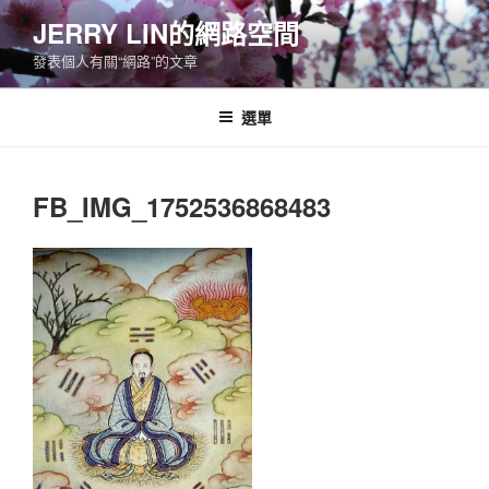
跳
JERRY LIN的網路空間
至
發表個人有關“網路”的文章
主
要
內
選單
容
FB_IMG_1752536868483