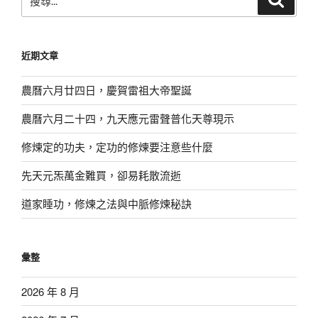
尋
尋
關
鍵
近期文章
字:
農曆六月廿四日，慶賀雷祖大帝聖誕
農曆六月二十四，九天應元雷聲普化天尊現示
修煉定的功夫，定功的修煉要注意些什麼
先天元炁萬金難買，卻易耗散流逝
道家睡功，修煉之法與中脈修煉秘訣
彙整
2026 年 8 月