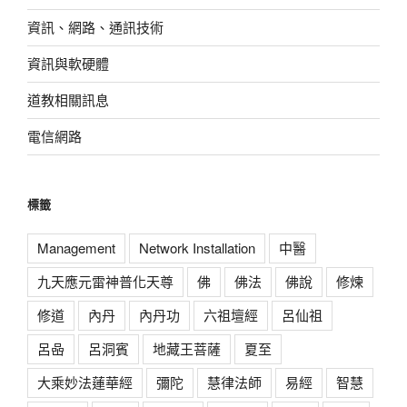
資訊、網路、通訊技術
資訊與軟硬體
道教相關訊息
電信網路
標籤
Management
Network Installation
中醫
九天應元雷神普化天尊
佛
佛法
佛說
修煉
修道
內丹
內丹功
六祖壇經
呂仙祖
呂喦
呂洞賓
地藏王菩薩
夏至
大乘妙法蓮華經
彌陀
慧律法師
易經
智慧