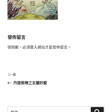
發佈留言
很抱歉，必須
登入
網站才能發佈留言。
文
上
上一篇
章
一
丹道修煉之玄關妙竅
導
篇
覽
文
章
搜
搜