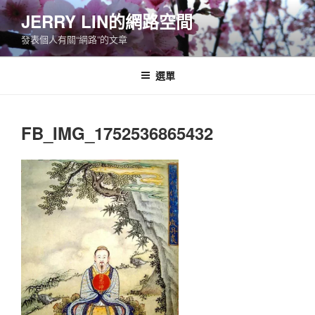
跳
JERRY LIN的網路空間
至
發表個人有關“網路”的文章
主
要
內
選單
容
FB_IMG_1752536865432