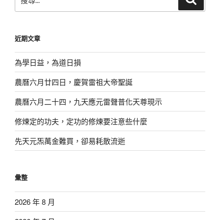
尋
尋
關
鍵
近期文章
字:
為學日益，為道日損
農曆六月廿四日，慶賀雷祖大帝聖誕
農曆六月二十四，九天應元雷聲普化天尊現示
修煉定的功夫，定功的修煉要注意些什麼
先天元炁萬金難買，卻易耗散流逝
彙整
2026 年 8 月