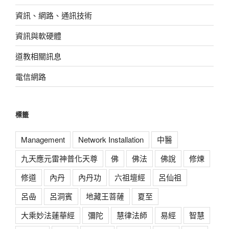
資訊、網路、通訊技術
資訊與軟硬體
道教相關訊息
電信網路
標籤
Management
Network Installation
中醫
九天應元雷神普化天尊
佛
佛法
佛說
修煉
修道
內丹
內丹功
六祖壇經
呂仙祖
呂喦
呂洞賓
地藏王菩薩
夏至
大乘妙法蓮華經
彌陀
慧律法師
易經
智慧