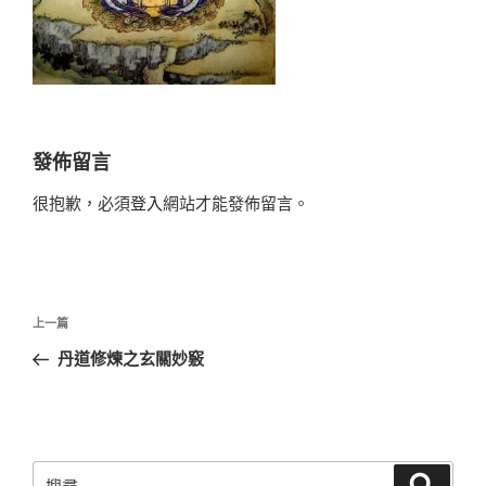
發佈留言
很抱歉，必須
登入
網站才能發佈留言。
文
上
上一篇
章
一
丹道修煉之玄關妙竅
導
篇
覽
文
章
搜
搜