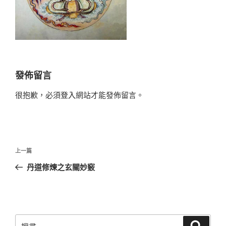
發佈留言
很抱歉，必須
登入
網站才能發佈留言。
文
上
上一篇
章
一
丹道修煉之玄關妙竅
導
篇
覽
文
章
搜
搜