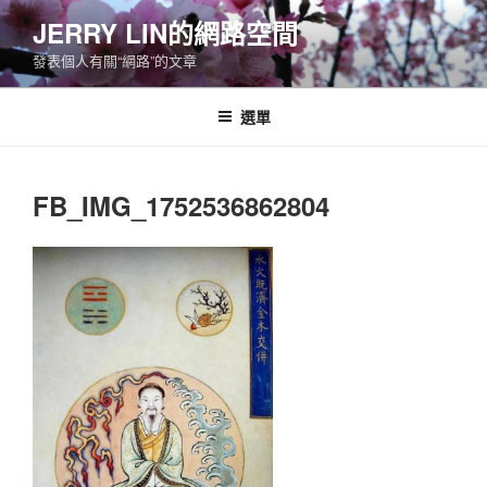
跳
JERRY LIN的網路空間
至
發表個人有關“網路”的文章
主
要
內
選單
容
FB_IMG_1752536862804