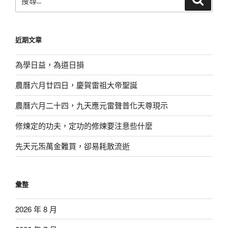
尋
尋
關
鍵
近期文章
字:
為學日益，為道日損
農曆六月廿四日，慶賀雷祖大帝聖誕
農曆六月二十四，九天應元雷聲普化天尊現示
修煉定的功夫，定功的修煉要注意些什麼
先天元炁萬金難買，卻易耗散流逝
彙整
2026 年 8 月