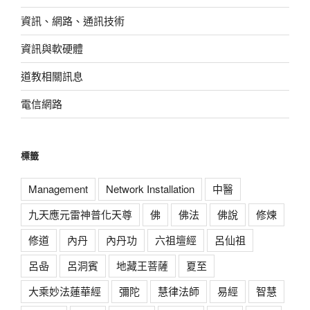
資訊、網路、通訊技術
資訊與軟硬體
道教相關訊息
電信網路
標籤
Management
Network Installation
中醫
九天應元雷神普化天尊
佛
佛法
佛說
修煉
修道
內丹
內丹功
六祖壇經
呂仙祖
呂喦
呂洞賓
地藏王菩薩
夏至
大乘妙法蓮華經
彌陀
慧律法師
易經
智慧