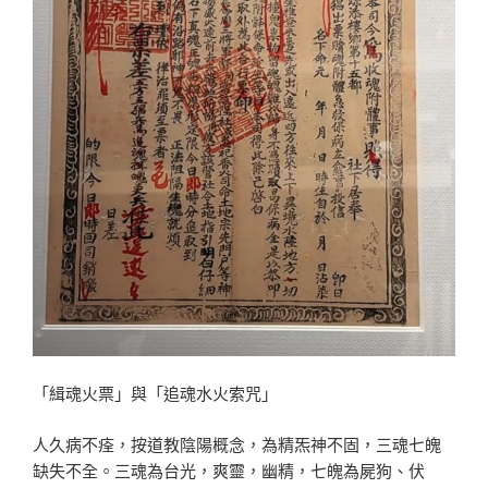
「緝魂火票」與「追魂水火索咒」
人久病不痊，按道教陰陽概念，為精炁神不固，三魂七魄
缺失不全。三魂為台光，爽靈，幽精，七魄為屍狗、伏