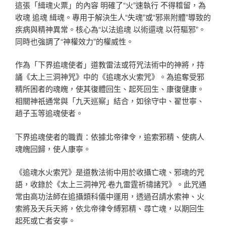
這張「緝魂火票」的內容 明確了“火”速執行 不得稽留，為
收魂 追魂 緝魂。專用于解決生人“失魂”或“邪祟附體”導致的
疾病與精神異常。核心為“以法追魂 以術還魂 以符驅邪”。
同時也強調了“神權效力”的權威性。
作為「下界追魂使者」道教雷法或符咒法術中的神將，持
誦《太上三洞神咒》中的《追魂水火索咒》。為追奪受邪
精所困者的魂魄，使其復體回生、起死回生、康復健康。
相關神祇通常與「九天巡察」結合，如徐守中、翟世寧、
趙子玉等追魂使者。
下界追魂使者的職責：依據北帝律令，追索邪精、使病人
魂魄回歸，使人康寧。
《追魂水火索咒》是道教法術中用於收攝亡魂、邪魂的咒
語，收錄於《太上三洞神咒·卷九雷霆祈禱諸咒》。此咒通
常由高功法師在追攝類科儀中運用，透過召請水索神、火
索將及天兵天將，依北帝律令縛邪精、尋亡魂，以期回生
起死或亡者安寧。