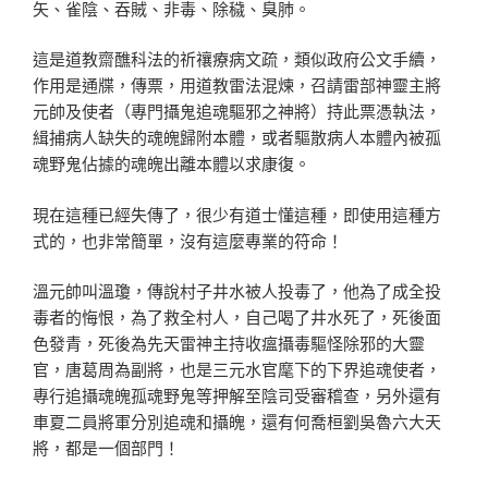
矢、雀陰、吞賊、非毒、除穢、臭肺。
這是道教齋醮科法的祈禳療病文疏，類似政府公文手續，
作用是通牒，傳票，用道教雷法混煉，召請雷部神靈主將
元帥及使者（專門攝鬼追魂驅邪之神將）持此票憑執法，
緝捕病人缺失的魂魄歸附本體，或者驅散病人本體內被孤
魂野鬼佔據的魂魄出離本體以求康復。
現在這種已經失傳了，很少有道士懂這種，即使用這種方
式的，也非常簡單，沒有這麼專業的符命！
溫元帥叫溫瓊，傳說村子井水被人投毒了，他為了成全投
毒者的悔恨，為了救全村人，自己喝了井水死了，死後面
色發青，死後為先天雷神主持收瘟攝毒驅怪除邪的大靈
官，唐葛周為副將，也是三元水官麾下的下界追魂使者，
專行追攝魂魄孤魂野鬼等押解至陰司受審稽查，另外還有
車夏二員將軍分別追魂和攝魄，還有何喬桓劉吳魯六大天
將，都是一個部門！