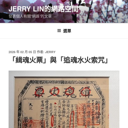
跳
JERRY LIN的網路空間
至
發表個人有關“網路”的文章
主
要
內
選單
容
發
2026 年 02 月 05 日
作者:
JERRY
佈
「緝魂火票」與「追魂水火索咒」
於