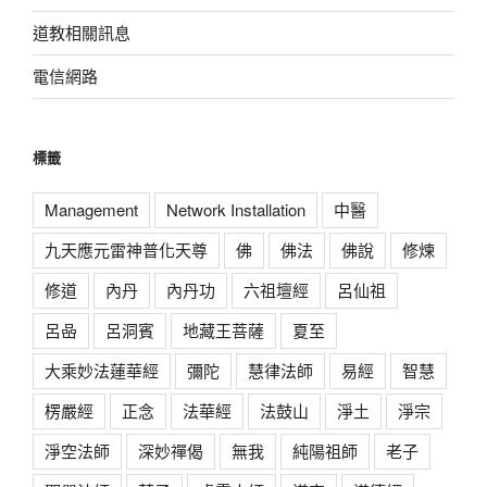
道教相關訊息
電信網路
標籤
Management
Network Installation
中醫
九天應元雷神普化天尊
佛
佛法
佛說
修煉
修道
內丹
內丹功
六祖壇經
呂仙祖
呂喦
呂洞賓
地藏王菩薩
夏至
大乘妙法蓮華經
彌陀
慧律法師
易經
智慧
楞嚴經
正念
法華經
法鼓山
淨土
淨宗
淨空法師
深妙禪偈
無我
純陽祖師
老子