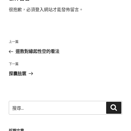
很抱歉，必須
登入
網站才能發佈留言。
文
上
上一篇
章
一
道教對緣起性空的看法
導
篇
覽
文
下
下一篇
章
一
探囊胠篋
篇
文
章
搜
搜
尋
尋
關
鍵
近期文章