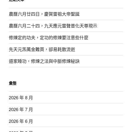
字:
農曆六月廿四日，慶賀雷祖大帝聖誕
農曆六月二十四，九天應元雷聲普化天尊現示
修煉定的功夫，定功的修煉要注意些什麼
先天元炁萬金難買，卻易耗散流逝
道家睡功，修煉之法與中脈修煉秘訣
彙整
2026 年 8 月
2026 年 7 月
2026 年 6 月