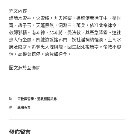
咒文內容
謹請水索神，火索將，九天巡察，追魂使者徐守中、翟世
甯、趙子玉，天蓬黑煞，洞淵三十萬兵，依准北帝律令，
敕縛邪精。南斗神，北斗將，受法敕，與吾急降靈。速往
患人行坐處，四維遠近諸邪門。妖社淫祠精怪洞，土司水
府及陰庭。追奪患人魂與魄，回生起死複康寧。帝敕不容
情，毫髮莫稽停。急急如律令。
圖文源於互聯網
分
宗教與哲學
、
道教相關訊息
類
標
緝魂火票
籤
發佈留言