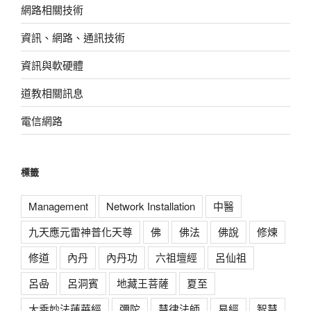
網路相關技術
資訊、網路、通訊技術
資訊與軟硬體
道教相關訊息
電信網路
標籤
Management
Network Installation
中醫
九天應元雷神普化天尊
佛
佛法
佛說
修煉
修道
內丹
內丹功
六祖壇經
呂仙祖
呂喦
呂洞賓
地藏王菩薩
夏至
大乘妙法蓮華經
彌陀
慧律法師
易經
智慧