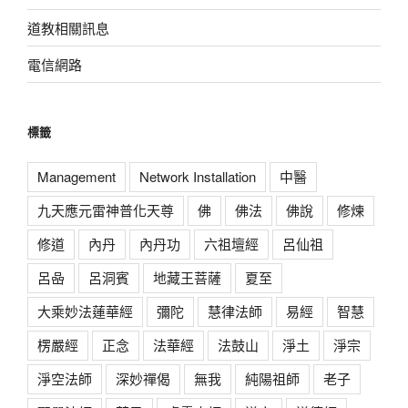
道教相關訊息
電信網路
標籤
Management
Network Installation
中醫
九天應元雷神普化天尊
佛
佛法
佛說
修煉
修道
內丹
內丹功
六祖壇經
呂仙祖
呂喦
呂洞賓
地藏王菩薩
夏至
大乘妙法蓮華經
彌陀
慧律法師
易經
智慧
楞嚴經
正念
法華經
法鼓山
淨土
淨宗
淨空法師
深妙禪偈
無我
純陽祖師
老子