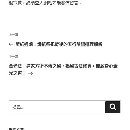
很抱歉，必須
登入
網站才能發佈留言。
文
上
上一篇
章
一
焚紙通幽：燒紙祭祀背後的五行陰陽道理解析
導
篇
覽
文
下
下一篇
章
一
金光法：道家方術不傳之秘，揭秘古法修真，開啟身心金
篇
光之道！
文
章
搜
搜
尋
尋
關
鍵
近期文章