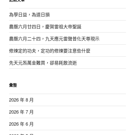
字:
為學日益，為道日損
農曆六月廿四日，慶賀雷祖大帝聖誕
農曆六月二十四，九天應元雷聲普化天尊現示
修煉定的功夫，定功的修煉要注意些什麼
先天元炁萬金難買，卻易耗散流逝
彙整
2026 年 8 月
2026 年 7 月
2026 年 6 月