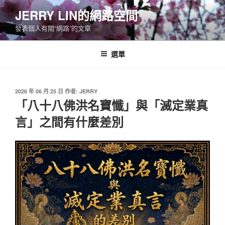
跳
JERRY LIN的網路空間
至
發表個人有關“網路”的文章
主
要
內
選單
容
發
2026 年 06 月 25 日
作者:
JERRY
佈
「八十八佛洪名寶懺」與「滅定業真
於
言」之間有什麼差別