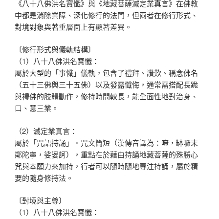
《八十八佛洪名寶懺》與《地藏菩薩滅定業真言》在佛教
中都是消除業障、深化修行的法門，但兩者在修行形式、
對境對象與著重層面上有顯著差異。
〔修行形式與儀軌結構〕
（1）八十八佛洪名寶懺：
屬於大型的「事懺」儀軌，包含了禮拜、讚歎、稱念佛名
（五十三佛與三十五佛）以及發露懺悔，通常需搭配長跪
與禮佛的肢體動作，修持時間較長，能全面性地對治身、
口、意三業。
（2）滅定業真言：
屬於「咒語持誦」。咒文簡短（漢傳音譯為：唵，缽囉末
鄰陀寧，娑婆訶），重點在於藉由持誦地藏菩薩的殊勝心
咒與本願力來加持，行者可以隨時隨地專注持誦，屬於精
要的隨身修持法。
〔對境與主尊〕
（1）八十八佛洪名寶懺：