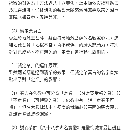
禮敬的對象為十方法界八十八尊佛，藉由皈依與禮拜過去
及現在諸佛，仰仗諸佛的弘誓大願來滅除無始以來的深重
罪障（如四重、五逆等罪）。
（2）滅定業真言：
專注於地藏王菩薩，藉由持念地藏菩薩的名號或心咒，連
結地藏菩薩「地獄不空，誓不成佛」的廣大悲願力，特別
針對已成熟、不可避免的「定業」進行轉化或消除。
〔「滅定業」的運作原理〕
雖然兩者都能達到消業的效果，但滅定業真言的名字直接
點出了對「定業」的影響：
（1）業力在佛教中可分為「定業」（註定要受報的業）與
「不定業」（可轉變的業）；佛教中有一說「定業不可
轉」，但在大乘佛法中，極度的懺悔心與菩薩的廣大願力
能讓定業減輕或消滅。
（2）誠心恭誦《八十八佛洪名寶懺》是懺悔滅罪最基礎且