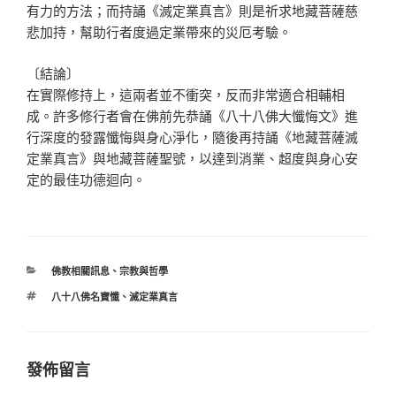
有力的方法；而持誦《滅定業真言》則是祈求地藏菩薩慈
悲加持，幫助行者度過定業帶來的災厄考驗。
〔結論〕
在實際修持上，這兩者並不衝突，反而非常適合相輔相
成。許多修行者會在佛前先恭誦《八十八佛大懺悔文》進
行深度的發露懺悔與身心淨化，隨後再持誦《地藏菩薩滅
定業真言》與地藏菩薩聖號，以達到消業、超度與身心安
定的最佳功德迴向。
分
佛教相關訊息
、
宗教與哲學
類
標
八十八佛名寶懺
、
滅定業真言
籤
發佈留言