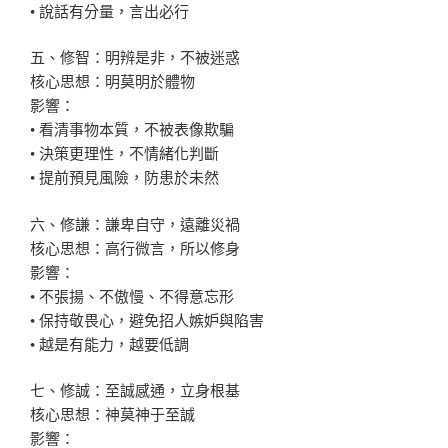
• 說話有分量，言出必行
五、修智：明辨是非，不被迷惑
核心思想：明莫明於體物
影響：
• 看清事物本質，不被表像欺騙
• 決策更理性，不情緒化判斷
• 提前預見風險，防患於未然
六、修謙：謙卑自守，遠離災禍
核心思想：高行微言，所以修身
影響：
• 不張揚、不傲慢、不得意忘形
• 保持敬畏心，避免招人嫉妒與陷害
• 越是有能力，越要低調
七、修誠：至誠感通，立身根基
核心思想：神莫神于至誠
影響：