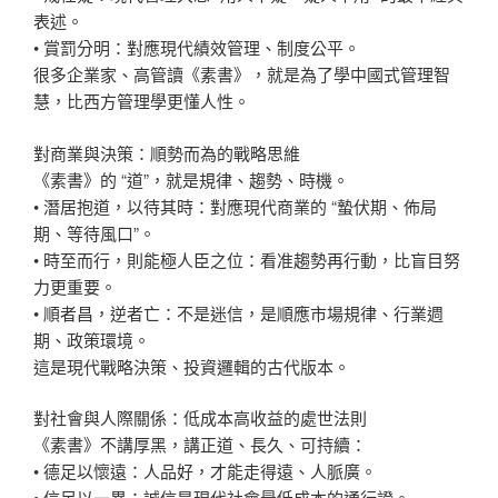
表述。
• 賞罰分明：對應現代績效管理、制度公平。
很多企業家、高管讀《素書》，就是為了學中國式管理智
慧，比西方管理學更懂人性。
對商業與決策：順勢而為的戰略思維
《素書》的 “道”，就是規律、趨勢、時機。
• 潛居抱道，以待其時：對應現代商業的 “蟄伏期、佈局
期、等待風口”。
• 時至而行，則能極人臣之位：看准趨勢再行動，比盲目努
力更重要。
• 順者昌，逆者亡：不是迷信，是順應市場規律、行業週
期、政策環境。
這是現代戰略決策、投資邏輯的古代版本。
對社會與人際關係：低成本高收益的處世法則
《素書》不講厚黑，講正道、長久、可持續：
• 德足以懷遠：人品好，才能走得遠、人脈廣。
• 信足以一異：誠信是現代社會最低成本的通行證。