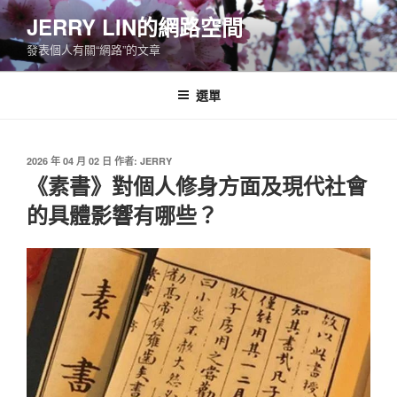
跳
JERRY LIN的網路空間
至
發表個人有關“網路”的文章
主
要
內
選單
容
發
2026 年 04 月 02 日
作者:
JERRY
佈
《素書》對個人修身方面及現代社會
於
的具體影響有哪些？