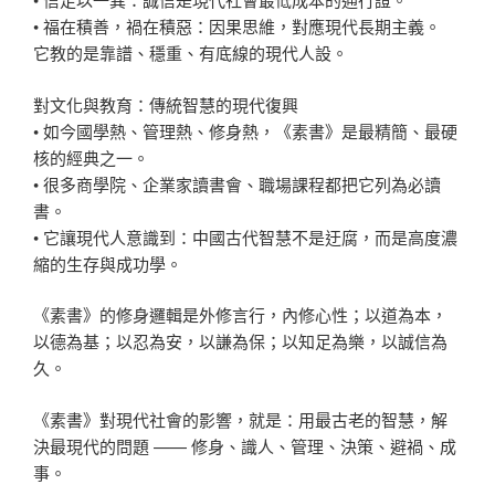
• 福在積善，禍在積惡：因果思維，對應現代長期主義。
它教的是靠譜、穩重、有底線的現代人設。
對文化與教育：傳統智慧的現代復興
• 如今國學熱、管理熱、修身熱，《素書》是最精簡、最硬
核的經典之一。
• 很多商學院、企業家讀書會、職場課程都把它列為必讀
書。
• 它讓現代人意識到：中國古代智慧不是迂腐，而是高度濃
縮的生存與成功學。
《素書》的修身邏輯是外修言行，內修心性；以道為本，
以德為基；以忍為安，以謙為保；以知足為樂，以誠信為
久。
《素書》對現代社會的影響，就是：用最古老的智慧，解
決最現代的問題 —— 修身、識人、管理、決策、避禍、成
事。