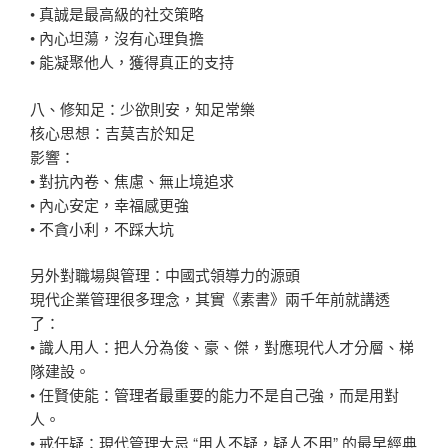
• 真誠是最高級的社交策略
• 內心坦蕩，沒有心理負擔
• 能凝聚他人，獲得真正的支持
八、修知足：少欲則安，知足常樂
核心思想：吉莫吉於知足
影響：
• 對抗內卷、焦慮、無止境追求
• 內心安定，幸福感更強
• 不貪小利，不踩大坑
另外對職場與管理：中國式領導力的源頭
現代企業管理很多理念，其實《素書》兩千年前就講透
了：
• 識人用人：把人分為俊、豪、傑，對應現代人才分層、梯
隊建設。
• 任賢使能：管理者最重要的能力不是自己強，而是用對
人。
• 戒任疑：現代管理大忌 “用人不疑，疑人不用” 的最早經典