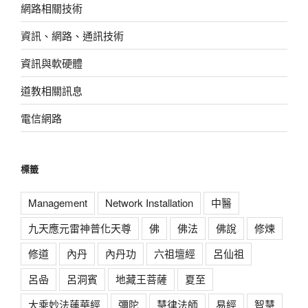
網路相關技術
資訊、網路、通訊技術
資訊與軟硬體
道教相關訊息
電信網路
標籤
Management
Network Installation
中醫
九天應元雷神普化天尊
佛
佛法
佛說
修煉
修道
內丹
內丹功
六祖壇經
呂仙祖
呂喦
呂洞賓
地藏王菩薩
夏至
大乘妙法蓮華經
彌陀
慧律法師
易經
智慧