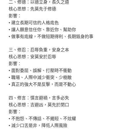
二、修德：以德立身，長久之道
核心思想：先莫先于修德
影響：
• 建立長期可信的人格底色
• 讓人願意信任你、靠近你、幫助你
• 做事有底線，不做短期得利、長期毀身的事
三、修忍：忍辱負重，安身之本
核心思想：安莫安於忍辱
影響：
• 面對委屈、誤解、打壓時不衝動
• 職場、人際中減少衝突、少樹敵
• 真正的強大不是反擊，而是不動心
四、修言：慎言避禍，言多必失
核心思想：吉避凶，莫先於閉口
影響：
• 不抱怨、不傳話、不揭短、不炫耀
• 減少口舌是非，降低人際風險