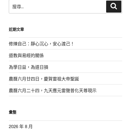
搜
搜
尋
尋
關
鍵
近期文章
字:
修煉自己：靜心沉心，安心渡己！
道教與易經的關係
為學日益，為道日損
農曆六月廿四日，慶賀雷祖大帝聖誕
農曆六月二十四，九天應元雷聲普化天尊現示
彙整
2026 年 8 月