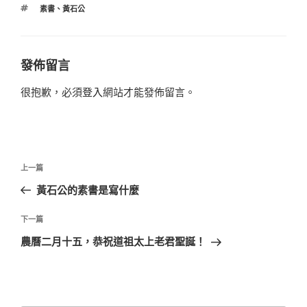
類
標
素書
、
黃石公
籤
發佈留言
很抱歉，必須
登入
網站才能發佈留言。
文
上
上一篇
章
一
黃石公的素書是寫什麼
導
篇
覽
文
下
下一篇
章
一
農曆二月十五，恭祝道祖太上老君聖誕！
篇
文
章