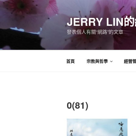
跳
至
JERRY LI
主
要
發表個人有關“網路”的文章
內
容
首頁
宗教與哲學
經營
0(81)