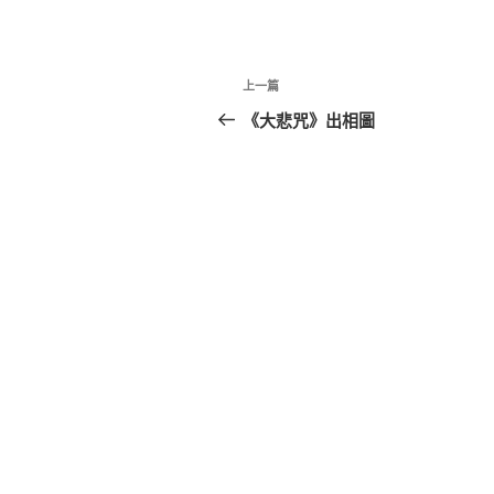
文
上
上一篇
章
一
《大悲咒》出相圖
篇
導
文
覽
章