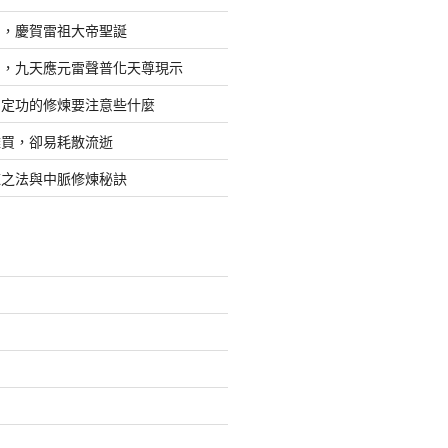
日，慶賀雷祖大帝聖誕
四，九天應元雷聲普化天尊現示
，定功的修煉要注意些什麼
難買，卻易耗散流逝
煉之法與中脈修煉秘訣