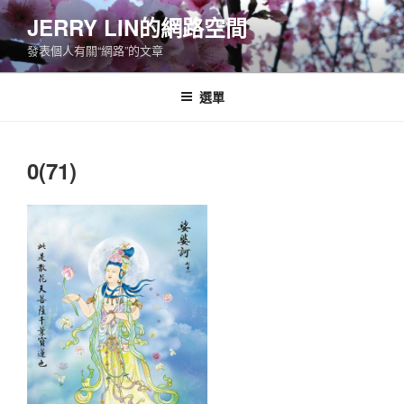
跳
JERRY LIN的網路空間
至
發表個人有關“網路”的文章
主
要
內
選單
容
0(71)