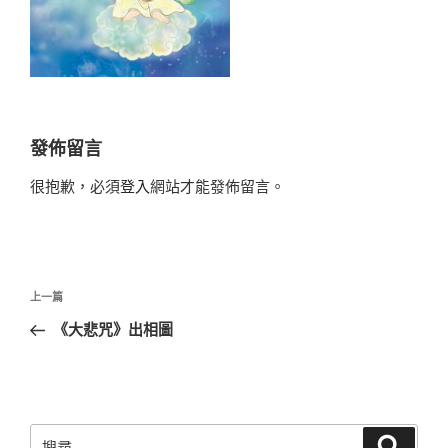
發佈留言
很抱歉，必須
登入
網站才能發佈留言。
文
上
上一篇
章
一
《大悲咒》出相圖
導
篇
覽
文
章
搜
搜