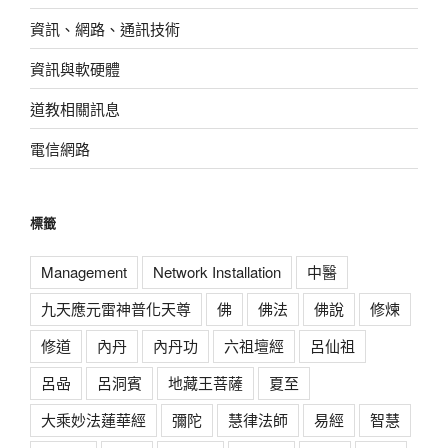
資訊、網路、通訊技術
資訊與軟硬體
道教相關訊息
電信網路
標籤
Management
Network Installation
中醫
九天應元雷神普化天尊
佛
佛法
佛說
修煉
修道
內丹
內丹功
六祖壇經
呂仙祖
呂喦
呂洞賓
地藏王菩薩
夏至
大乘妙法蓮華經
彌陀
慧律法師
易經
智慧