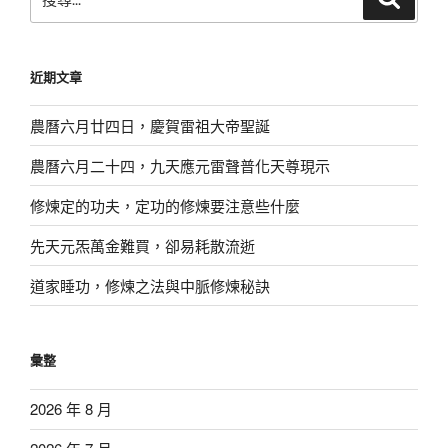
尋
尋
關
鍵
近期文章
字:
農曆六月廿四日，慶賀雷祖大帝聖誕
農曆六月二十四，九天應元雷聲普化天尊現示
修煉定的功夫，定功的修煉要注意些什麼
先天元炁萬金難買，卻易耗散流逝
道家睡功，修煉之法與中脈修煉秘訣
彙整
2026 年 8 月